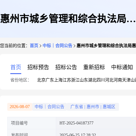
惠州市城乡管理和综合执法局惠
您当前的位置：
首页
中标｜合同公告
惠州市城乡管理和综合执法局惠
州市城乡管理和综合执法局印刷
首页
招标预告
招标公告
重新招标
中标通知
省份地区：
北京
广东
上海
江苏
浙江
山东
湖北
四川
河北
河南
天津
山
服务定点服务定点议价采购合同
2026-08-07
中标｜合同公告
广东省
|
惠州市
|
惠城区
项目编号
HT-2025-04187377
的合同公告
发布时间
2025-06-25 17:28:32