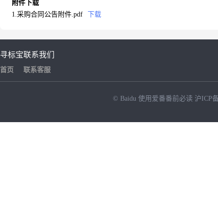
附件下载
1.采购合同公告附件.pdf
下载
寻标宝
联系我们
首页
联系客服
© Baidu
使用爱番番前必读
沪ICP备
NEW
HOT