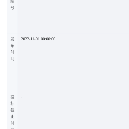
编
号
发
2022-11-01 00:00:00
布
时
间
投
标
截
止
时