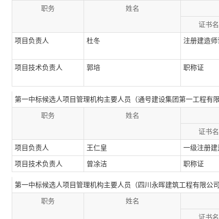
职务
姓名
证书名
项目负责人
杜冬
注册建造师
项目技术负责人
郭培
职称证
第一中标候选人项目管理机构主要人员（通号建设集团第一工程有
职务
姓名
证书名
项目负责人
王仁皇
一级注册建
项目技术负责人
曾凃洁
职称证
第一中标候选人项目管理机构主要人员（四川永晖建筑工程有限公
职务
姓名
证书名