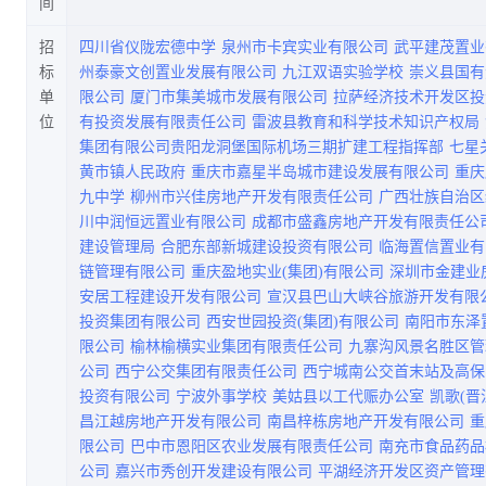
间
招
四川省仪陇宏德中学
泉州市卡宾实业有限公司
武平建茂置业
标
州泰豪文创置业发展有限公司
九江双语实验学校
崇义县国有
单
限公司
厦门市集美城市发展有限公司
拉萨经济技术开发区投
位
有投资发展有限责任公司
雷波县教育和科学技术知识产权局
集团有限公司贵阳龙洞堡国际机场三期扩建工程指挥部
七星
黄市镇人民政府
重庆市嘉星半岛城市建设发展有限公司
重庆
九中学
柳州市兴佳房地产开发有限责任公司
广西壮族自治区
川中润恒远置业有限公司
成都市盛鑫房地产开发有限责任公
建设管理局
合肥东部新城建设投资有限公司
临海置信置业有
链管理有限公司
重庆盈地实业(集团)有限公司
深圳市金建业
安居工程建设开发有限公司
宣汉县巴山大峡谷旅游开发有限
投资集团有限公司
西安世园投资(集团)有限公司
南阳市东泽
限公司
榆林榆横实业集团有限责任公司
九寨沟风景名胜区管
公司
西宁公交集团有限责任公司
西宁城南公交首末站及高保
投资有限公司
宁波外事学校
美姑县以工代赈办公室
凯歌(晋
昌江越房地产开发有限公司
南昌梓栋房地产开发有限公司
重
限公司
巴中市恩阳区农业发展有限责任公司
南充市食品药品
公司
嘉兴市秀创开发建设有限公司
平湖经济开发区资产管理