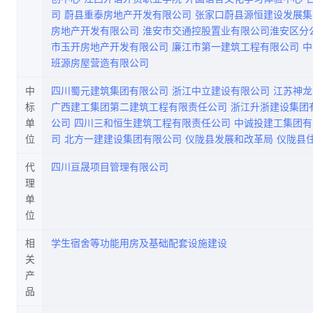
司
蔚县重泰房地产开发有限公司
张家口蔚县源恒建设发展集
房地产开发有限公司
淮安市交通控股置业有限公司淮安区分
市玉开房地产开发有限公司
廉江市第一建筑工程有限公司
中
班源房屋营造有限公司
中
四川蜀元建筑集团有限公司
浙江中立建设有限公司
江苏神龙
标
广西建工集团第二建筑工程有限责任公司
浙江升浙建设集团
单
公司
四川三和恒生建筑工程有限责任公司
中诚投建工集团有
位
司
北方一建建设集团有限公司
仪陇县发展和改革局
仪陇县
代
四川亘晟项目管理有限公司
理
单
位
相
学生宿舍等功能用房及基础配套设施建设
关
产
品