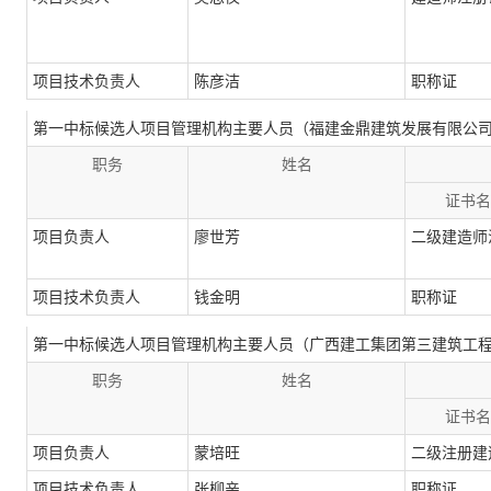
项目技术负责人
陈彦洁
职称证
第一中标候选人项目管理机构主要人员（福建金鼎建筑发展有限公
职务
姓名
证书名
项目负责人
廖世芳
二级建造师
项目技术负责人
钱金明
职称证
第一中标候选人项目管理机构主要人员（广西建工集团第三建筑工
职务
姓名
证书名
项目负责人
蒙培旺
二级注册建
项目技术负责人
张柳亲
职称证