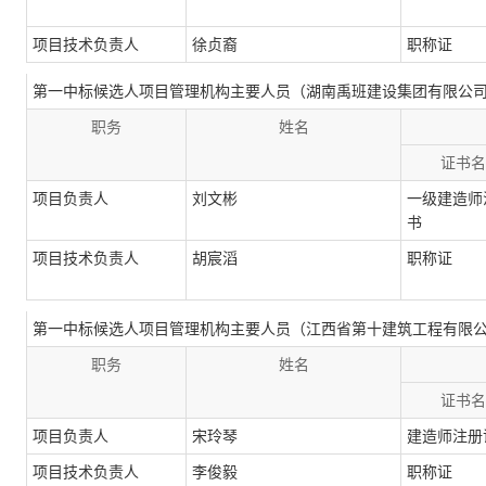
项目技术负责人
徐贞裔
职称证
第一中标候选人项目管理机构主要人员（湖南禹班建设集团有限公
职务
姓名
证书名
项目负责人
刘文彬
一级建造师
书
项目技术负责人
胡宸滔
职称证
第一中标候选人项目管理机构主要人员（江西省第十建筑工程有限
职务
姓名
证书名
项目负责人
宋玲琴
建造师注册
项目技术负责人
李俊毅
职称证