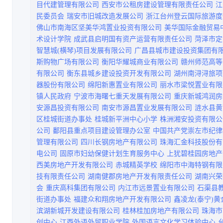
目代建管理有限公司
西安市公租房建设管理有限责任公司
江
民委员会
瑞安市旧城改造发展公司
浙江台州登云国际旅游度
佛山市南海区坚美华鸿置业投资有限公司
美华国际金融贸易
术设计学院
成武县启明国有资产运营有限责任公司
菏泽市定
智慧城(横琴)项目发展有限公司
广昌县城市建设投资集团有
斯购物广场有限公司
衡阳华耀城商业有限公司
赣州师范高等
有限公司
衡东县城乡建设投资开发有限公司
湖州南浔浔旅项
器股份有限公司
绵阳新惠置业有限公司
丽水市梁悦置业有限
镇人民政府
宁波市海曙七重天发展有限公司
重庆新城鸿润房
安源昌投资有限公司
南安市源昌置业发展有限公司
涟水县黄
区桂城街道办事处
桂城新平洲中心小学
株洲湘安投资有限公
公司
鄱阳县重点项目建设管理办公室
中国共产党崇左市纪律
管理有限公司
四川长钢房地产有限公司
珠海汇金科技股份有
电公司
固原市妇幼保健计划生育服务中心
上犹碧桂园房地产
西美房地产开发有限公司
赤城精英学校
绵阳市中海特钢有限
技有限责任公司
湖南健郡房地产开发有限责任公司
湖南兴荣
会
重庆高科集团有限公司
内江市远景置业有限公司
石渠县
街道办事处
福建众和翔房地产开发有限公司
鑫凌龙(泰宁)
滨湖新城开发建设有限公司
桂林桂加房地产有限公司
珠海市
创中心
江西外语外贸职业学院
外国语言文化学习体验中心