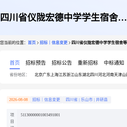
四川省仪陇宏德中学学生宿舍等
您当前的位置：
首页
招标｜信息变更
四川省仪陇宏德中学学生宿舍等
功能用房及基础配套设施建设项
首页
招标预告
招标公告
重新招标
中标通知
省份地区：
北京
广东
上海
江苏
浙江
山东
湖北
四川
河北
河南
天津
山
目评标结果公示变更
2026-08-08
招标｜信息变更
四川省
|
乐山市
|
井研县
项
51130000001003491001
目