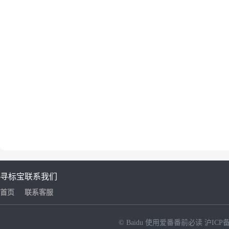
寻标宝
联系我们
首页
联系客服
© Baidu
使用爱番番前必读
沪ICP备