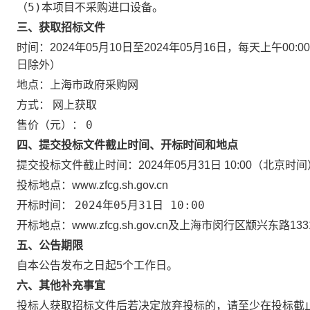
（5)本项目不采购进口设备。
三、获取招标文件
时间：
2024年05月10日
至
2024年05月16日
，每天上午
00:00
日除外）
地点：
上海市政府采购网
网上获取
方式：
0
售价（元）：
四、提交投标文件截止时间、开标时间和地点
提交投标文件截止时间：
2024年05月31日 10:00
（北京时间
投标地点：
www.zfcg.sh.gov.cn
2024年05月31日 10:00
开标时间：
开标地点：
www.zfcg.sh.gov.cn及上海市闵行区颛兴东路
五、公告期限
自本公告发布之日起5个工作日。
六、其他补充事宜
投标人获取招标文件后若决定放弃投标的，请至少在投标截止