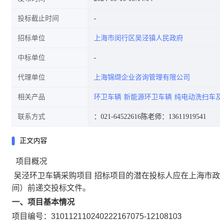
投标截止时间
招标单位
上海市闵行区吴泾镇人民政府
中标单位
代理单位
上海锦缬企业咨询管理有限公司
相关产品
环卫车辆
新能源环卫车辆
纯电动洗扫车
联系方式
：021-64522616
陈老师：13611919541
正文内容
项目概况
吴泾环卫车辆采购项目
招标项目的潜在投标人应在
上海市政
间）前递交投标文件。
一、项目基本情况
项目编号：
310112110240222167075-12108103