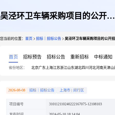
吴泾环卫车辆采购项目的公开招
您当前的位置：
首页
招标｜招标公告
吴泾环卫车辆采购项目的公开招
标公告
首页
招标预告
招标公告
重新招标
中标通知
省份地区：
北京
广东
上海
江苏
浙江
山东
湖北
四川
河北
河南
天津
山
2026-08-08
招标｜招标公告
上海市
|
闵行区
项目编号
310112110240222167075-12108103
发布时间
2024-05-10 18:14:04