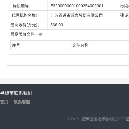
标段编号：
E3200000001000254002001
标段
代理机构名称：
江苏省设备成套股份有限公司
建设
最高限价(万元)：
566.00
最高限价文件一览
序号
文件名称
寻标宝
联系我们
首页
联系客服
© Baidu
使用爱番番前必读
沪ICP备