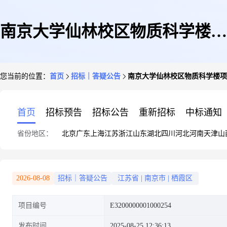
南京大学仙林校区物质科学楼项
您当前的位置：
首页
招标｜答疑公告
南京大学仙林校区物质科学楼项
目的最高限价公示
首页
招标预告
招标公告
重新招标
中标通知
省份地区：
北京
广东
上海
江苏
浙江
山东
湖北
四川
河北
河南
天津
山
2026-08-08
招标｜答疑公告
江苏省
|
南京市
|
栖霞区
项目编号
E3200000001000254
发布时间
2025-08-25 12:36:13