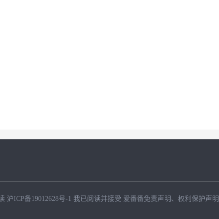
读
沪ICP备19012628号-1
我已阅读并接受
爱番番免责声明
、
权利保护声明