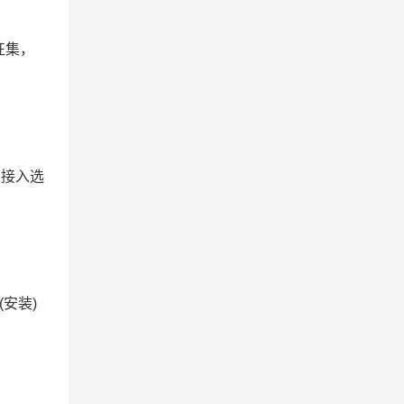
征集，
直接入选
安装)