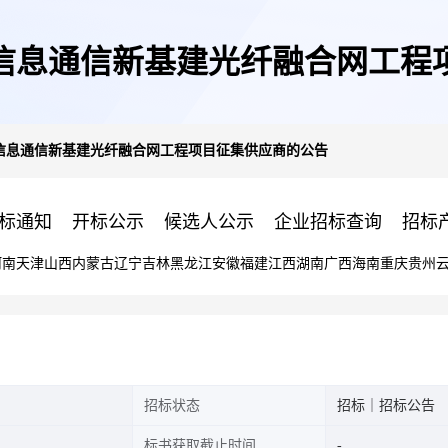
信息通信新基建光纤融合网工程
信息通信新基建光纤融合网工程项目征集供应商的公告
标通知
开标公示
候选人公示
企业招标查询
招标
河南
天津
山西
内蒙古
辽宁
吉林
黑龙江
安徽
福建
江西
湖南
广西
海南
重庆
贵州
招标状态
招标｜招标公告
标书获取截止时间