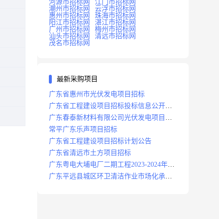
河源市招标网
江门市招标网
潮州市招标网
云浮市招标网
惠州市招标网
珠海市招标网
阳江市招标网
湛江市招标网
广州市招标网
梅州市招标网
汕头市招标网
清远市招标网
茂名市招标网
最新采购项目
广东省惠州市光伏发电项目招标
广东省工程建设项目招标投标信息公开目
录
广东春泰新材料有限公司光伏发电项目招
标
常平广东乐声项目招标
广东省工程建设项目招标计划公告
广东省清远市土方项目招标
广东粤电大埔电厂二期工程2023-2024年度
安保服务项目招标公告
广东平远县城区环卫清洁作业市场化承包
项目招标中标候选人公示