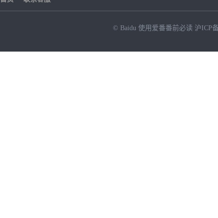
© Baidu
使用爱番番前必读
沪ICP备
NEW
HOT
暂时没有搜索结果…