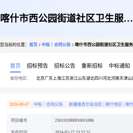
喀什市西公园街道社区卫生服务
您当前的位置：
首页
中标｜合同公告
喀什市西公园街道社区卫生服务
中心的合同公告
首页
招标预告
招标公告
重新招标
中标通知
省份地区：
北京
广东
上海
江苏
浙江
山东
湖北
四川
河北
河南
天津
山
2026-08-07
中标｜合同公告
新疆维吾尔自治区
|
喀什地区
|
喀
项目编号
2501101000010011086
发布时间
2024-02-27 23:52:52