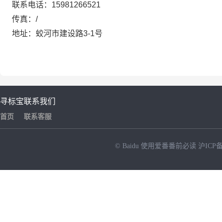
联系电话：
15981266521
传真：
/
地址：
蛟河市建设路3-1号
寻标宝
联系我们
首页
联系客服
© Baidu
使用爱番番前必读
沪ICP备
NEW
HOT