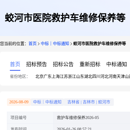
蛟河市医院救护车维修保养等
您当前的位置：
首页
中标｜中标通知
蛟河市医院救护车维修保养等
首页
招标预告
招标公告
重新招标
中标通知
省份地区：
北京
广东
上海
江苏
浙江
山东
湖北
四川
河北
河南
天津
山
2026-08-09
中标｜中标通知
吉林省
|
吉林市
|
蛟河市
项目编号
救护车维修保养2026-05
发布时间
2026-01-26 08:57:21