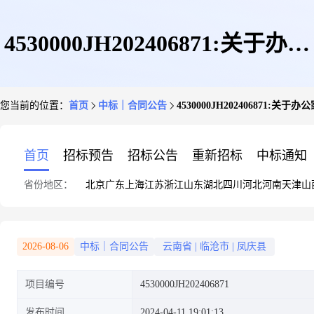
4530000JH202406871:关于办公
您当前的位置：
首页
中标｜合同公告
4530000JH202406871:
家具的网上超市合同公告
首页
招标预告
招标公告
重新招标
中标通知
省份地区：
北京
广东
上海
江苏
浙江
山东
湖北
四川
河北
河南
天津
山
2026-08-06
中标｜合同公告
云南省
|
临沧市
|
凤庆县
项目编号
4530000JH202406871
发布时间
2024-04-11 19:01:13