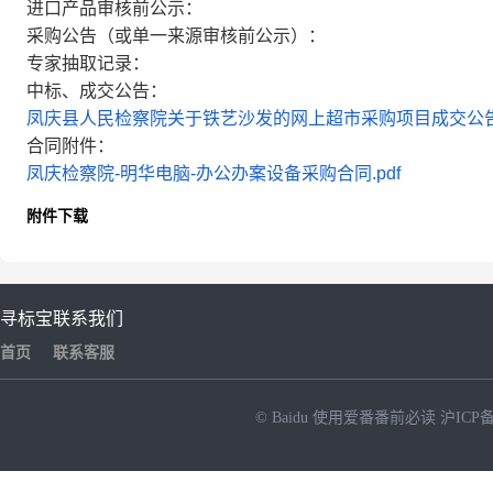
进口产品审核前公示：
采购公告（或单一来源审核前公示）：
专家抽取记录：
中标、成交公告：
凤庆县人民检察院关于铁艺沙发的网上超市采购项目成交公
合同附件：
凤庆检察院-明华电脑-办公办案设备采购合同.pdf
附件下载
寻标宝
联系我们
首页
联系客服
© Baidu
使用爱番番前必读
沪ICP备
NEW
HOT