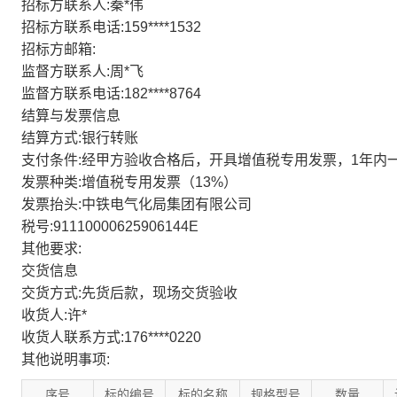
招标方联系人:秦*伟
招标方联系电话:159****1532
招标方邮箱:
监督方联系人:周*飞
监督方联系电话:182****8764
结算与发票信息
结算方式:银行转账
支付条件:经甲方验收合格后，开具增值税专用发票，1年内
发票种类:增值税专用发票（13%）
发票抬头:中铁电气化局集团有限公司
税号:91110000625906144E
其他要求:
交货信息
交货方式:先货后款，现场交货验收
收货人:许*
收货人联系方式:176****0220
其他说明事项:
序号
标的编号
标的名称
规格型号
数量