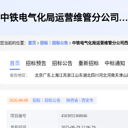
中铁电气化局运营维管分公司西
您当前的位置：
首页
招标｜招标公告
中铁电气化局运营维管分公司西
安地铁段测量工具采购
首页
招标预告
招标公告
重新招标
中标通知
省份地区：
北京
广东
上海
江苏
浙江
山东
湖北
四川
河北
河南
天津
山
2026-08-08
招标｜招标公告
陕西省
|
西安市
项目编号
4503055368046
发布时间
2025-08-29 12:06:29