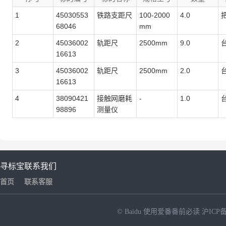
1
45030553
铁路支距尺
100-2000
4.0
68046
mm
2
45036002
轨距尺
2500mm
9.0
16613
3
45036002
轨距尺
2500mm
2.0
16613
4
38090421
接触网磨耗
-
1.0
98896
测量仪
寻标宝
联系我们
首页
联系客服
© Baidu
使用爱番番前必读
沪ICP备