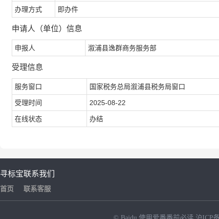
办理方式
即办件
申请人（单位）信息
申报人
溆浦县逸群商务服务部
受理信息
服务窗口
国家税务总局溆浦县税务局窗口
受理时间
2025-08-22
在线状态
办结
寻标宝
联系我们
首页
联系客服
© Baidu
使用爱番番前必读
沪ICP备