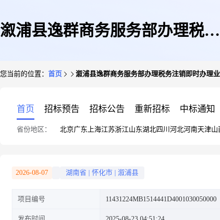
溆浦县逸群商务服务部办理税务
您当前的位置：
首页
溆浦县逸群商务服务部办理税务注销即时办理业
注销即时办理业务
首页
招标预告
招标公告
重新招标
中标通知
省份地区：
北京
广东
上海
江苏
浙江
山东
湖北
四川
河北
河南
天津
山
2026-08-07
湖南省
|
怀化市
|
溆浦县
项目编号
11431224MB1514441D4001030050000
发布时间
2025-08-23 04:51:24