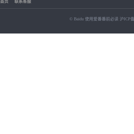
首页
联系客服
© Baidu
使用爱番番前必读
沪ICP备
NEW
HOT
暂时没有搜索结果…