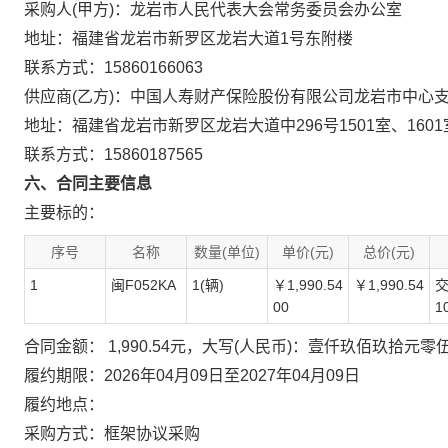
采购人(甲方)：龙岩市人民代表大会常务委员会办公室
地址：福建省龙岩市新罗区龙岩大道1号东附楼
联系方式：15860166063
供应商(乙方)：中国人寿财产保险股份有限公司龙岩市中心
地址：福建省龙岩市新罗区龙岩大道中296号1501室、1601室、
联系方式：15860187565
六、合同主要信息
主要标的：
序号
名称
数量(单位)
单价(元)
总价(元)
1
闽F052KA
1(辆)
￥1,990.54
￥1,990.54
交
00
1
合同金额： 1,990.54元，大写(人民币)：壹仟玖佰玖拾元零
履约期限：2026年04月09日至2027年04月09日
履约地点：
采购方式：框架协议采购