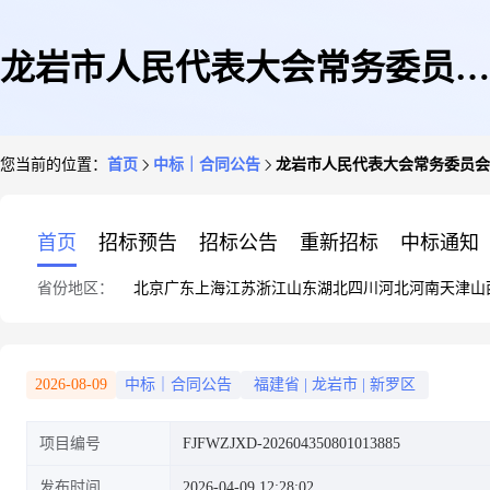
龙岩市人民代表大会常务委员会
您当前的位置：
首页
中标｜合同公告
龙岩市人民代表大会常务委员会
办公室龙岩市人民代表大会常务
首页
招标预告
招标公告
重新招标
中标通知
省份地区：
北京
广东
上海
江苏
浙江
山东
湖北
四川
河北
河南
天津
山
委员会办公室财产保险服务直接
2026-08-09
中标｜合同公告
福建省
|
龙岩市
|
新罗区
项目编号
FJFWZJXD-202604350801013885
选定采购合同政府采购合同公告
发布时间
2026-04-09 12:28:02