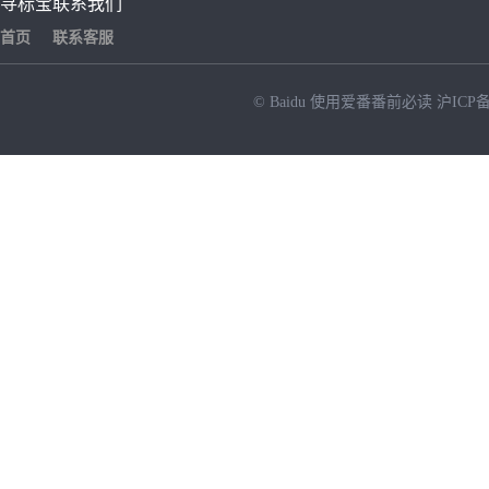
寻标宝
联系我们
首页
联系客服
© Baidu
使用爱番番前必读
沪ICP备
NEW
HOT
暂时没有搜索结果…