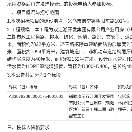
采用资格后审方法选择合适的投标申请人参加投标。
二、项目概况与招标范围
1.本次招标项目的建设地点：义乌市佛堂镇朝阳东路101号。
2.工程规模：本工程为双江湖开发集团有限公司产业用房（
二期市政工程道路、排水、绿化、围墙、路灯、交安等，道
米，面积约7822平方米、环三路挖除重建路面结构层厚度为7
米，面积约1954平方米，建筑坡道口、非机动车道结构层厚
结构层厚度为40厘米，面积约2132平方米。设计雨水管为HDP
污水管为HDPE缠绕增强管，管径为D300~D400，总长
3.本公告共划分为1个标段
标段（包）编号
标段（包）名称
招标范
A3307820880001754001001
辅助演示双江湖开发集团
包括施
有限公司产业用房（朝阳
林绿化
区块）新建工程二期市政
程等，
配套工程
三、投标人资格要求