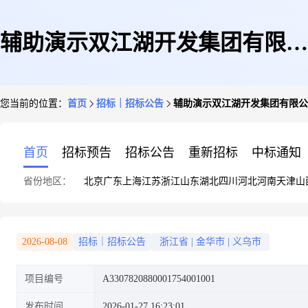
辅助演示双江湖开发集团有限公
您当前的位置：
首页
招标｜招标公告
辅助演示双江湖开发集团有限公
司产业用房(朝阳区块)新建工程
首页
招标预告
招标公告
重新招标
中标通知
省份地区：
北京
广东
上海
江苏
浙江
山东
湖北
四川
河北
河南
天津
山
二期市政配套工程招标公告
2026-08-08
招标｜招标公告
浙江省
|
金华市
|
义乌市
项目编号
A3307820880001754001001
发布时间
2026-01-27 16:23:01