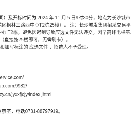
同）及开标时间为
2024
年
11
月
5
日
9时30分，地点为长沙城
区枫林三路西中心T2栋25楼）。
注：长沙城发集团招采交易平
中心
T2栋，避免因迟到导致应选文件无法递交。因早高峰电梯基
层（直接按25楼即可，无需刷卡）。
封和加写标注的
应选文件
，招选人不予受理。
ervice.com/
oup.com:9982/
zy.cn/jyxxfjcjy/index.jhtml
监察室，电话
0731-88797919。