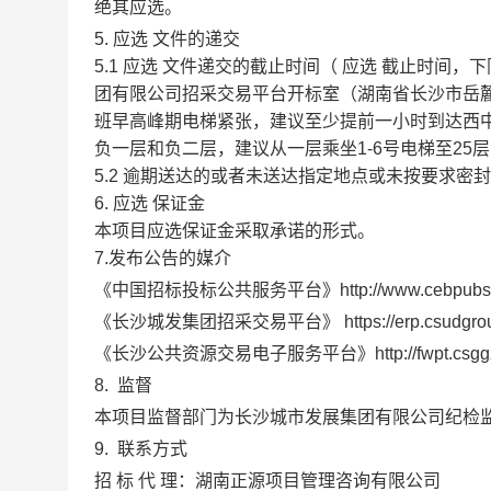
绝其
应选
。
5.
应选
文件的递交
5.1
应选
文件递交的截止时间（
应选
截止时间，下
团有限公司招采交易平台开标室（湖南省长沙市岳麓
班早高峰期电梯紧张，建议至少提前一小时到达西
负一层和负二层，建议从一层乘坐1-6号电梯至25
5.2 逾期送达的或者未送达指定地点或未按要求密
6.
应选
保证金
本项目应选保证金采取承诺的形式。
7.发布公告的媒介
《中国招标投标公共服务平台》
http://www.cebpubs
《长沙城发集团招采交易平台》
https://erp.csudgr
《长沙公共资源交易电子服务平台》
http://fwpt.csgg
8.
监督
本项目监督部门为长沙城市发展集团有限公司纪检
9.
联系方式
招
标
代
理：湖南正源项目管理咨询有限公司