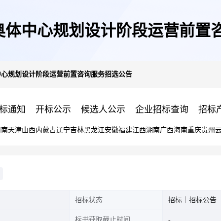
沙奥体中心规划设计阶段运营前置
中心规划设计阶段运营前置咨询服务招选公告
标通知
开标公示
候选人公示
企业招标查询
招标
河南
天津
山西
内蒙古
辽宁
吉林
黑龙江
安徽
福建
江西
湖南
广西
海南
重庆
贵州
招标状态
招标｜招标公告
标书获取截止时间