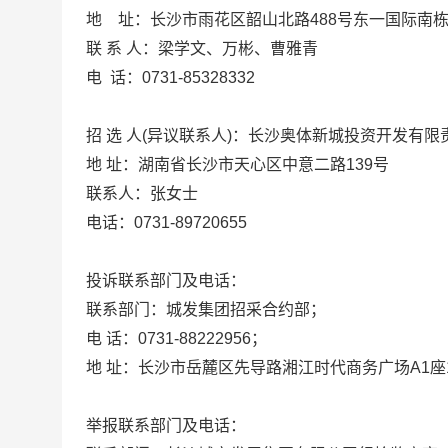
地
址：长沙市雨花区韶山北路
488号东一国际南栋
联
系
人：
梁学文
、
万彬、
曹雅青
电
话：0731-85328332
招
选 人(异议联系人)：
长沙奥体新城投资开发有限
地
址：湖南省长沙市天心区中意二路
139号
联系人：
张
女士
电话：
0731-
89720655
投诉联系部门及电话：
联系部门：城发集团招采合约部；
电
话：0731-88222956；
地
址：长沙市岳麓区先导路湘江时代商务广场A1座
举报联系部门及电话：