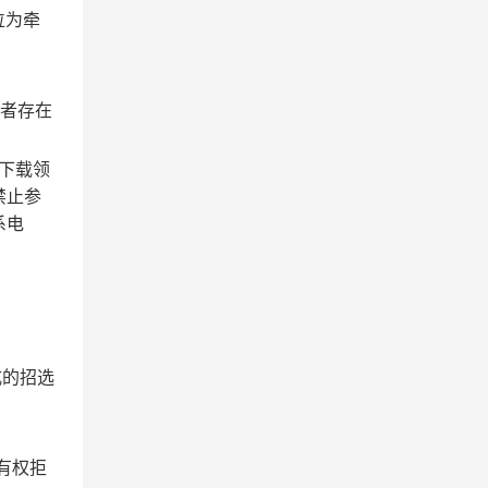
位为牵
或者存在
目并下载领
禁止参
系电
文形式的招选
有权拒