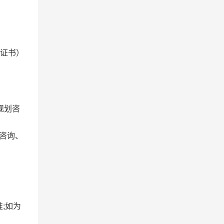
证书）
规划咨
理咨询、
准
;如为