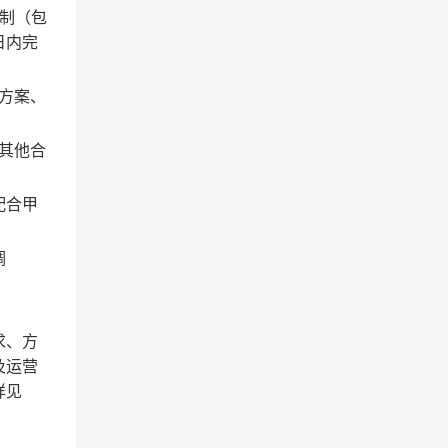
制（包
日内
完
方案、
其他合
配合甲
调
求、方
及运营
详见