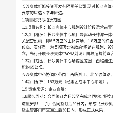
长沙奥体新城投资开发有限责任公司
现对
长沙奥体
要求的
应选
人参与
应选
。
1.项目概况与招选范围
1.1项目名称：
长沙奥体中心规划设计阶段运营前置
1.2项目
概况
：长沙奥体中心项目是驱动长株潭一体
关配套设施，即6.5万座的主体育场、1.8万座的
位高、责任重，为贯彻落实省政府“场馆在规划、设
念，先行开展长沙奥体中心规划设计阶段运营前置
1.3项目范围：长沙奥体中心场馆区范围：西临湘
积约65公顷。
长沙奥体中心协调区范围：西临湘江、北至强体路
1.4项目预算：153万元（经集团成本中心审定）。
1.
5
资金来源：
企业
自筹；
1.
6
服务
周期：
合同签订之日起至完成合同约定服务
进度安排：（
1
）合同签订后
30
日内，形成《长沙奥
级主管部门
审查
通过
后
30
日内，形成正式成果；