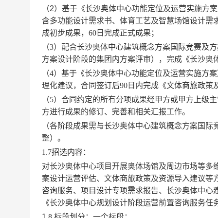
（
2
）
基于
《长沙奥体中心功能定位及运营实施方案
含多功能设计需求书、体育工艺及智慧场馆设计需
成初步成果
，
60
日完成正式成果
；
（
3
）配合长沙奥体中心建筑概念方案国际竞赛及方
方案设计阶段的
集团内
方案评审），完成《长沙奥
（
4
）
基于
《长沙奥体中心功能定位及运营实施方案
理化建议，合同签订后
90
日内完成
《文体商旅政策
（
5
）
合同约定
的所有
分项成果经甲方
或甲方上级主
方进行成果的修订、完善和相关汇报工作。
（各阶段成果需与长沙奥体中心建筑概念方案国际
整）。
1.7
招选内容：
对长沙奥体中心项目开展奥体场馆及周边市场等多
案设计运营评估、文体商旅政策及资源导入建议等
咨询服务、项目设计专项需求报告、长沙奥体中心
《长沙奥体中心规划设计阶段运营前置咨询服务任
1.
8
标段划分：一个标段；