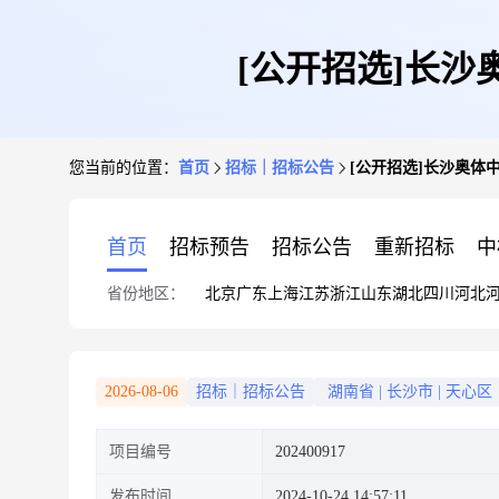
[公开招选]长
您当前的位置：
首页
招标｜招标公告
[公开招选]长沙奥体
首页
招标预告
招标公告
重新招标
中
省份地区：
北京
广东
上海
江苏
浙江
山东
湖北
四川
河北
2026-08-06
招标｜招标公告
湖南省
|
长沙市
|
天心区
项目编号
202400917
发布时间
2024-10-24 14:57:11