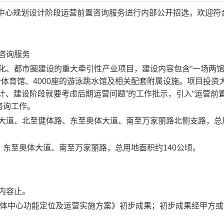
中心规划设计阶段运营前置咨询服务
进
行内部公开招选，欢迎符
咨询服务
化、都市圈建设的重大牵引性产业项目
，
建设内容包含
“一场两馆
综合体育馆、4000座的游泳跳水馆及相关配套附属设施。项目投资
计、建设阶段就要考虑后期运营问题”的工作批示，引入“运营前置
咨询工作。
江大道、北至健体路、东至奥体大道、南至万家丽路北侧支路，总
、东至奥体大道、南至万家丽路，总用地面积约
140公顷。
内容止。
体中心功能定位及运营实施方案》初步成果；
初步成果
经甲方
或