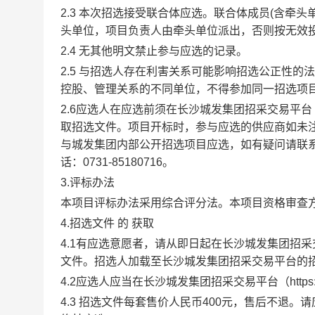
2.3 本次招选接受联合体应选。联合体成员(含牵
头单位，项目负责人由牵头单位派出，否则按无效
2.4 无其他明文禁止参与应选的记录。
2.5 与招选人存在利害关系可能影响招选公正性
控股、管理关系的不同单位，不得参加同一招选项
2.
6
应选人在
应选
前须在长沙城发集团招采交易平台
取招选文件。
项目开标时，参与应选的供应商如未
与城发集团内部公开招选项目应选
，如有疑问请联
话：
0731-85180716
。
3.评标办法
本项目评标办法采用
综合评分法
。本项目资格审查
4.招选文件
的
获取
4.
1
有
应选
意愿者，请从即日起在长沙城发集团招采
文件。招选人加载至长沙城发集团招采交易平台的
4.2
应选人
应当在长沙城发集团招采交易平台（
htt
4.3 招选文件每套售价人民币400元，售后不退。
请