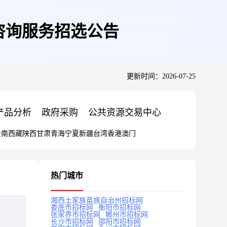
咨询服务招选公告
更新时间：2026-07-25
产品分析
政府采购
公共资源交易中心
云南
西藏
陕西
甘肃
青海
宁夏
新疆
台湾
香港
澳门
热门城市
湘西土家族苗族自治州招标网
娄底市招标网
衡阳市招标网
张家界市招标网
郴州市招标网
长沙市招标网
邵阳市招标网