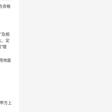
合资格
”及相
大、定
”理
用地面
甲方上