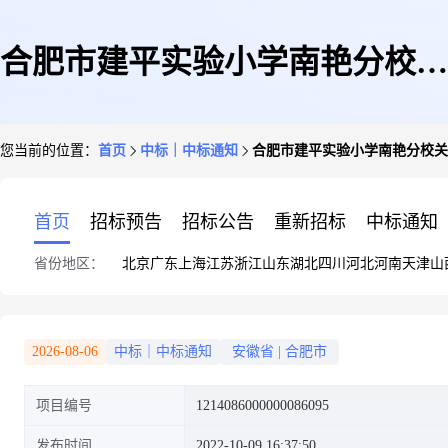
合肥市建平实验小学南艳分校关
您当前的位置：
首页
中标｜中标通知
合肥市建平实验小学南艳分校关
于家居消毒液的网上超市采购项
首页
招标预告
招标公告
重新招标
中标通知
省份地区：
北京
广东
上海
江苏
浙江
山东
湖北
四川
河北
河南
天津
山
目成交公告
2026-08-06
中标｜中标通知
安徽省
|
合肥市
项目编号
1214086000000086095
发布时间
2022-10-09 16:37:50