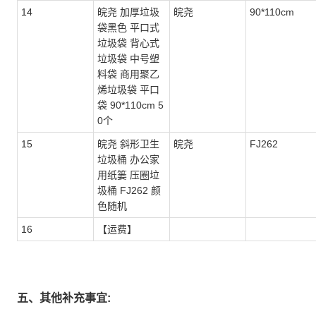
14
皖尧 加厚垃圾
皖尧
90*110cm
袋黑色 平口式
垃圾袋 背心式
垃圾袋 中号塑
料袋 商用聚乙
烯垃圾袋 平口
袋 90*110cm 5
0个
15
皖尧 斜形卫生
皖尧
FJ262
垃圾桶 办公家
用纸篓 压圈垃
圾桶 FJ262 颜
色随机
16
【运费】
五、其他补充事宜: