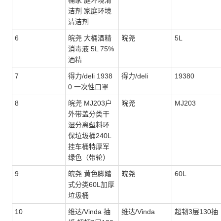
桶家 庭环境清
洁剂 家庭环境
清洁剂
6
皖尧 大桶酒精
皖尧
5L
消毒液 5L 75%
酒精
7
得力/deli 1938
得力/deli
19380
0 一次性口罩
8
皖尧 MJ203户
皖尧
MJ203
外带盖分类干
湿分离塑料环
保垃圾桶240L
挂车桶特厚军
绿色（带轮）
9
皖尧 黄色脚踏
皖尧
60L
式分类60L加厚
垃圾桶
10
维达/Vinda 抽
维达/Vinda
超韧3层130抽