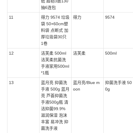
纸 超韧3层130
抽6连包
11
得力 9574 垃圾
得力
9574
袋 50×60cm塑
料袋 点断式 加
厚垃圾袋30只
1卷
12
洁芙柔 500ml
洁芙柔
500ml
洁芙柔抗菌洗
手液家用500ml
*1瓶
13
蓝月亮 抑菌洗
蓝月亮/Blue m
抑菌洗手液 50
手液 500g 蓝月
oon
0g
亮 芦荟抑菌洗
手液500g瓶 清
洁抑菌99.9%
滋润保湿 泡沫
丰富 易冲洗 抑
菌洗手液