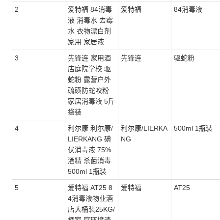
2
爱特福 84消毒
爱特福
84消毒液
液 消毒水 去霉
水 衣物漂白剂
家用 家居液
3
先锋连 家用酒
先锋连
驱蛇粉
店庭院学校 驱
蛇粉 露营户外
硫磺防蛇咬粉
家居消毒液 5斤
袋装
4
利尔康 利尔康/
利尔康/LIERKA
500ml 1瓶装
LIERKANG 碘
NG
伏消毒液 75%
酒精 杀菌消毒
500ml 1瓶装
5
爱特福 AT25 8
爱特福
AT25
4消毒液物业酒
店大桶装25KG/