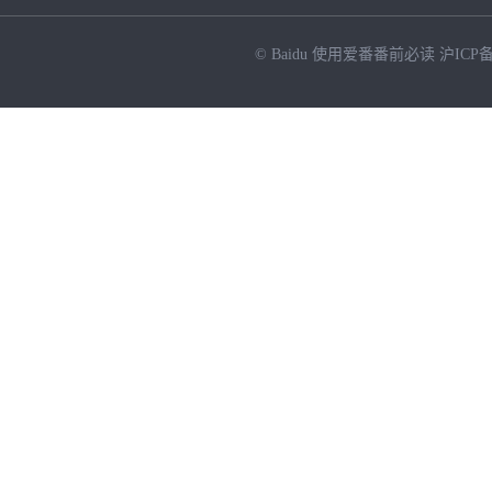
© Baidu
使用爱番番前必读
沪ICP备
NEW
HOT
暂时没有搜索结果…