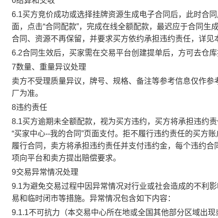
6结算和交收
6.1买方竞价成功或选择挂牌资源生成电子合同后，此时合同
面，点击“合同配款”，完成在线全额配款，最迟应于合同生成当
合同、资源不再保留，并要求买方依约承担违约责任，详见
6.2合同生效后，买家需在交易平台创建提单后，方可去仓
7数量、重量异议处理
卖方不受理质量异议，牌号、规格、备注等参考信息仅作参
厂为准。
8违约责任
8.1买方逾期未全额配款，视为买方违约，买方将承担违约
“买家中心--我的合同”页面支付。拒不履行违约责任的买
履行合同，卖方将承担违约责任并支付违约金，每个违约合同
项向平台和卖方提出赔偿要求。
9交易异常情况处理
9.1为避免交易过程中因异常情况对行业或社会造成的不利
易和临时闭市等措施。异常情况包含如下内容：
9.1.1不可抗力（本交易中心所在地或全国其他部分区域