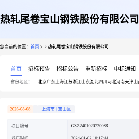
热轧尾卷宝山钢铁股份有限公司
您当前的位置：
首页
热轧尾卷宝山钢铁股份有限公司
首页
招标预告
招标公告
重新招标
中标通知
省份地区：
北京
广东
上海
江苏
浙江
山东
湖北
四川
河北
河南
天津
山
2026-08-08
上海市
|
宝山区
项目编号
GZZ2401020720088
发布时间
2024-01-02 10:17:44