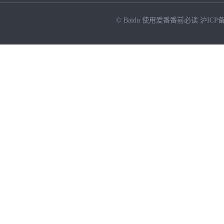
© Baidu
使用爱番番前必读
沪ICP备
NEW
HOT
暂时没有搜索结果…