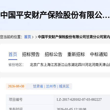
中国平安财产保险股份有限公司
您当前的位置：
首页
中国平安财产保险股份有限公司甘肃分公司室内
甘肃分公司室内装修工程
首页
招标预告
招标公告
重新招标
中标通知
省份地区：
北京
广东
上海
江苏
浙江
山东
湖北
四川
河北
河南
天津
山
2026-08-08
甘肃省
|
兰州市
|
城关区
项目编号
LZ-2017-620102-07-03-002227
发布时间
2026-01-05 12:18:08