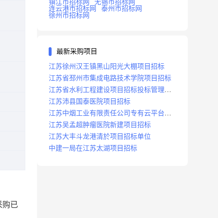
镇江市招标网
无锡市招标网
连云港市招标网
泰州市招标网
徐州市招标网
最新采购项目
江苏徐州汉王镇黑山阳光大棚项目招标
江苏省邳州市集成电路技术学院项目招标
江苏省水利工程建设项目招标投标管理办
法
江苏沛县国泰医院项目招标
江苏中烟工业有限责任公司专有云平台扩
容项目招标
江苏吴孟超肿瘤医院新建项目招标
江苏大丰斗龙港清於项目招标单位
中建一局在江苏太湖项目招标
采购已