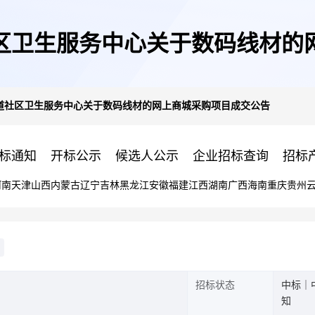
区卫生服务中心关于数码线材的
道社区卫生服务中心关于数码线材的网上商城采购项目成交公告
标通知
开标公示
候选人公示
企业招标查询
招标
河南
天津
山西
内蒙古
辽宁
吉林
黑龙江
安徽
福建
江西
湖南
广西
海南
重庆
贵州
招标状态
中标｜
知