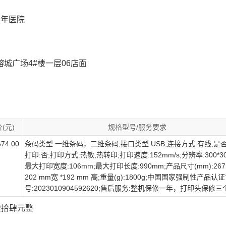
老年医院
城广场4#楼一层06店面
(元)
规格型号/服务要求
74.00
条码类型:一维条码，二维条码;接口类型:USB;连接方式:有线;是
打印:否;打印方式:热敏,热转印;打印速度:152mm/s;分辨率:300*300
最大打印宽度:106mm;最大打印长度:990mm;产品尺寸(mm):267
202 mm宽 *192 mm 高;重量(g):1800g;中国国家强制性产品
号:2023010904592620;售后服务:整机保修一年，打印头保修三
佰柒拾肆元整