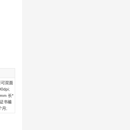
否可双面
dpi;
mm 长*
认证证书编
个月;