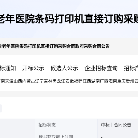
老年医院条码打印机直接订购采
省老年医院条码打印机直接订购采购合同政府采购合同公告
标通知
开标公示
候选人公示
企业招标查询
招标
河南
天津
山西
内蒙古
辽宁
吉林
黑龙江
安徽
福建
江西
湖南
广西
海南
重庆
贵州
招标状态
中标｜合同公告
标书获取截止时间