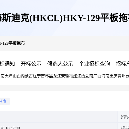
斯迪克(HKCL)HKY-129平板
Y-129平板拖布
标通知
开标公示
候选人公示
企业招标查询
招标
河南
天津
山西
内蒙古
辽宁
吉林
黑龙江
安徽
福建
江西
湖南
广西
海南
重庆
贵州
林市
招标
28 10:47:40
标书