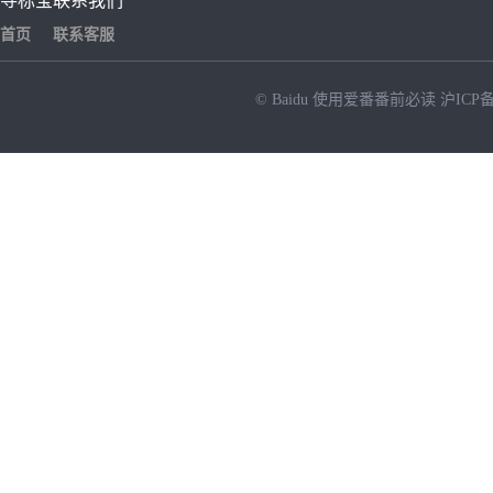
寻标宝
联系我们
首页
联系客服
© Baidu
使用爱番番前必读
沪ICP备
NEW
HOT
暂时没有搜索结果…