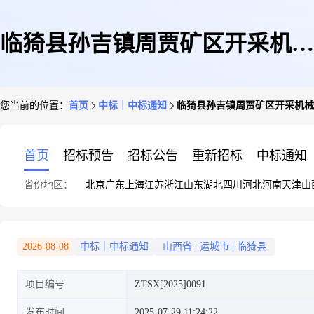
临猗县孙吉镇周贾矿区开采机械
您当前的位置：
首页
中标｜中标通知
临猗县孙吉镇周贾矿区开采机械
租赁项目成交结果公示
首页
招标预告
招标公告
重新招标
中标通知
省份地区：
北京
广东
上海
江苏
浙江
山东
湖北
四川
河北
河南
天津
山
2026-08-08
中标｜中标通知
山西省
|
运城市
|
临猗县
项目编号
ZTSX[2025]0091
发布时间
2025-07-29 11:24:22