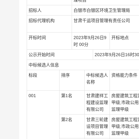
理
项目
招标人
白银市白银区环境卫生管理局
招标代理机构
甘肃
千运项目管理有责任公司
开标时间
2023
年
9
月
26
日
9
开标地点
时
00
分
公示开始时间
2023
年
9
月
26
日
16
时
3
中标候选人信息
标段
排序
中标候选人
资格能力条件
名称
001
第
1
名
甘肃建祥工
房屋建筑工程
程建设监理
甲级
;
市政公用
有限公司
监理甲级
第
2
名
甘肃三轮建
房屋建筑工程
设项目管理
甲级
;
市政公用
有限公司
监理甲级