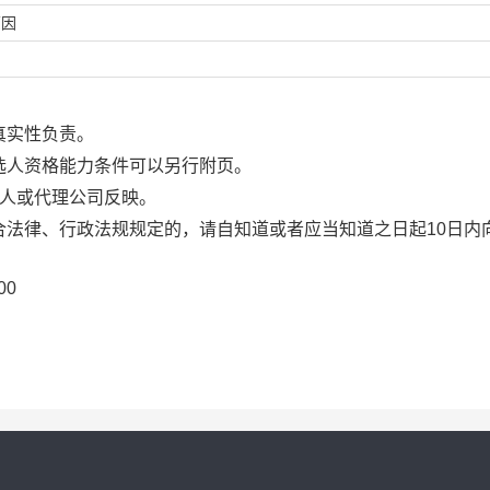
原因
真实性负责。
选人
资格能力条件可以另行附页。
标人或代理公司反映。
合法律、行政法规规定的，请自知道或者应当知道之日起
10
日内
00