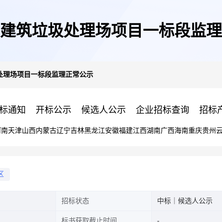
建筑垃圾处理场项目一标段监理
处理场项目一标段监理正常公示
标通知
开标公示
候选人公示
企业招标查询
招标
河南
天津
山西
内蒙古
辽宁
吉林
黑龙江
安徽
福建
江西
湖南
广西
海南
重庆
贵州
区
招标状态
中标｜候选人公示
标书获取截止时间