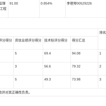
监理
91.00
0.854%
李艳琴
00529226
工程
排名
评分得分
资信业绩评分得分
技术标
评分
得分
得分汇总
5
69.4
94.08
1
3
56.6
79.32
2
5
49.3
73.98
3
改并对其正确性负责。