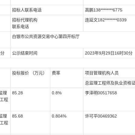
招标人联系电话
高鹏
138********6775
招标代理机构
连延文
182********0339
联系电话
白银市公共资源交易中心
第
四
开标厅
0
分
公示结束时间
2023
年
9
月
29
日
16
时
30
分
投标报
价
（万元）
费率
项目管理机构人员
总监理工程师及执业资格
监理
85.28
0.8%
李泽明
00517658
工程
监理
85.68
0.804%
许可平
00469362
工程