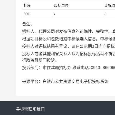
标段
废标单位
废标
001
/
/
备注：
招标人、代理公司对发布信息的正确性、完整性、
根
据项目标段和包数增减中标候选人信息。中标候
投标人对评标结果有异议，请在公示期
3日内向招
投标人或者其他利
害关系人认为招标投标活动不符
行政监督部门投诉。
投诉部门：市住建局招标办
联系电话
: 0943--86606
来源平台：白银市公共资源交易电子招投标系统
寻标宝
联系我们