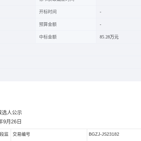
开标时间
预算金额
中标金额
85.28万元
候选人
公示
年
9
月
26
日
段监
交易编号
BGZJ-
JS
23
182