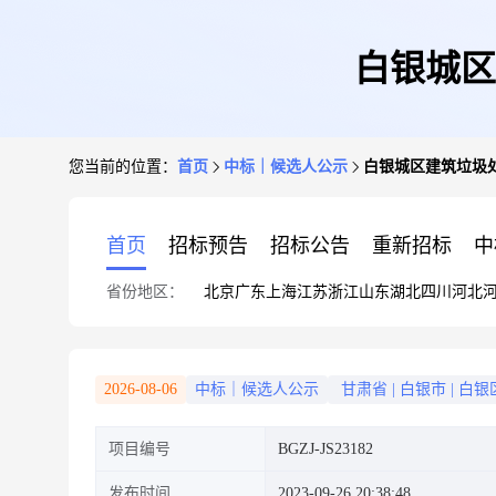
白银城区
您当前的位置：
首页
中标｜候选人公示
白银城区建筑垃圾
首页
招标预告
招标公告
重新招标
中
省份地区：
北京
广东
上海
江苏
浙江
山东
湖北
四川
河北
2026-08-06
中标｜候选人公示
甘肃省
|
白银市
|
白银
项目编号
BGZJ-JS23182
发布时间
2023-09-26 20:38:48