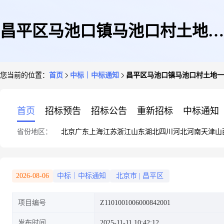
昌平区马池口镇马池口村土地一
您当前的位置：
首页
中标｜中标通知
昌平区马池口镇马池口村土地一
级开发项目(一期)项目4条支路
首页
招标预告
招标公告
重新招标
中标通知
省份地区：
北京
广东
上海
江苏
浙江
山东
湖北
四川
河北
河南
天津
山
道路及管线工程-电力工程(初步
2026-08-06
中标｜中标通知
北京市
|
昌平区
项目编号
Z1101001006000842001
设计、施工图设计)中选结果公
发布时间
2025-11-11 10:42:12