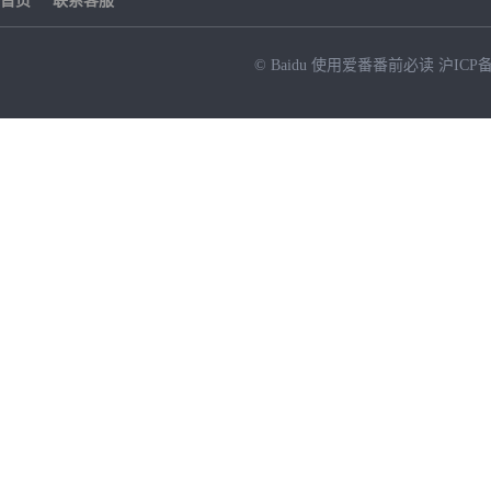
首页
联系客服
© Baidu
使用爱番番前必读
沪ICP备
NEW
HOT
暂时没有搜索结果…