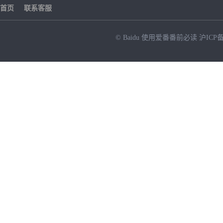
首页
联系客服
© Baidu
使用爱番番前必读
沪ICP备
NEW
HOT
暂时没有搜索结果…