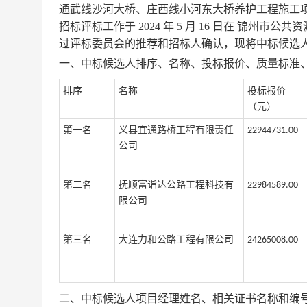
通武线沙河大桥、庄西线小河东大桥养护工程施工
招标评标工作于
202
4
年
5
月
16
日在
锦州市公共资
过评标委员会的推荐和招标人确认，现将中标候选
一、中标候选人排序、名称、投标报价
、
质量
标准
排序
名称
投标报价
（元）
第一名
义县宜通路桥工程有限责任
22944731.00
公司
第二名
抚顺富诣达公路工程科技
有
22984589.00
限公司
第三名
大连力和公路工程有限公司
24265008.00
二、中标候选人项目经理姓名、相关证书名称和编