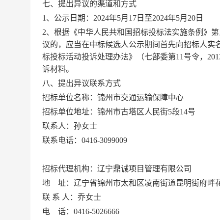
七
、提出异议的渠道和方式
1、公示日期：202
4
年
5
月
17
日至
202
4
年
5
月
20
日
2、根据《中华人民共和国招标投标法实施条例》
议的，应当在中标候选人公示期间首先向招标人实
标投标活动投诉处理办法》（七部委第11号令，20
诉材料。
八
、提出异议联系方式
招标单位名称：锦州市交通运输保障中心
招标单位地址：锦州市古塔区人民街
5段14号
联系人：孙女士
联系电话：
0416-3099009
招标代理机构：辽宁鼎诚项目管理有限公司
地
址：辽宁省锦州市太和区凌南街道昆明街府畔
联
系
人：
乔
女士
电
话：
0416-5026666