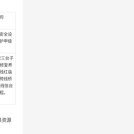
司
安全设
护甲级
宋三台子
)修复养
线红庙
跨线桥
大线信台
程。
共资源