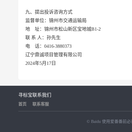
九、
提出投诉咨询方式
监督单位
：
锦州市交通运输局
地
址：锦州市松山新区宝地城
B1-2
联
系
人：孙先生
电
话：
0416-3880373
辽宁鼎诚项目管理有限公司
202
4
年
5
月
17
日
寻标宝
联系我们
首页
联系客服
© Baidu
使用爱番番前必