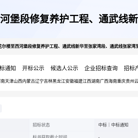
至西河堡段修复养护工程、通武线
小线花尔楼至西河堡段修复养护工程、通武线新华至张家湾段、通武线张家
营段预防养护工程、通武线沙河
标通知
开标公示
候选人公示
企业招标查询
招标
河南
天津
山西
内蒙古
辽宁
吉林
黑龙江
安徽
福建
江西
湖南
广西
海南
重庆
贵州
招标状态
中标｜中标通知
标书获取截止时间