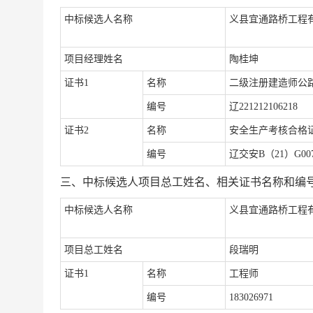
中标候选人名称
义县宜通路桥工程
项目经理姓名
陶桂坤
证书
1
名称
二
级注册建造师公
编号
辽
221212106218
证书
2
名称
安全生产考核合格
编号
辽交安
B（21）G00
三、中标候选人项目总工姓名、相关证书名称和编
中标候选人名称
义县宜通路桥工程
项目总工姓名
段瑞明
证书
1
名称
工程师
编号
183026971