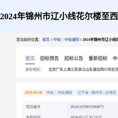
2024年锦州市辽小线花尔楼
您当前的位置：
首页
中标｜中标通知
2024年锦州市辽
少为
首页
招标预告
招标公告
重新招标
中
省份地区：
北京
广东
上海
江苏
浙江
山东
湖北
四川
河北
2026-08-08
中标｜中标通知
辽宁省
|
锦州市
|
古塔区
项目编号
202421070019384973
发布时间
2024-05-17 20:23:57