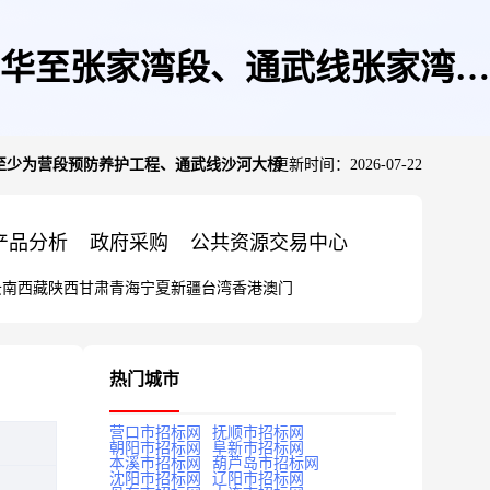
新华至张家湾段、通武线张家湾至
湾至少为营段预防养护工程、通武线沙河大桥
更新时间：2026-07-22
大桥
产品分析
政府采购
公共资源交易中心
云南
西藏
陕西
甘肃
青海
宁夏
新疆
台湾
香港
澳门
热门城市
营口市招标网
抚顺市招标网
朝阳市招标网
阜新市招标网
本溪市招标网
葫芦岛市招标网
沈阳市招标网
辽阳市招标网