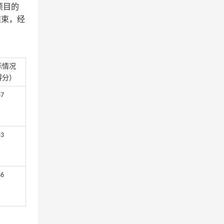
本项目的
结束，经
标情况
得分）
87
53
36