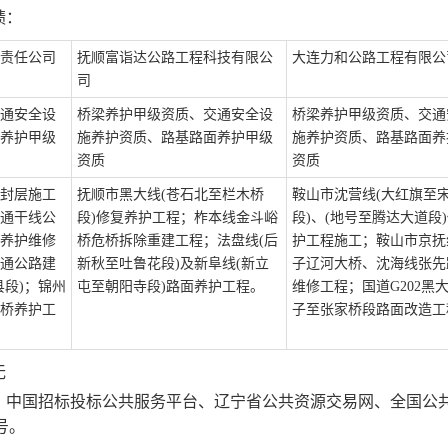
绩：
责任公司
抚顺富诣达公路工程科技有限公
大连力和公路工程有限公
司
通安全设
桥梁养护甲级资质、
交通安全设
桥梁养护甲级资质、
交通
养护甲级
施养护资质
、
路基路面养护甲级
施养护资质
、
路基路面养
资质
资质
路封层施工
抚顺市黑大线
(苍石北至栏木桥
鞍山市沈营线
(大红旗至
普通干线公
段)修复养护工程
；柞本线金斗峪
段)、(地号至腾达大道段
养护维修
桥危桥拆除重建工程
；法盘线
(后
护工程施工；鞍山市京抚
普通公路建
新秋至吐鲁花段)及新阜线(新立
子辽河大桥、沈海线张先
县段)；锦州
屯至朝阳寺段)路面养护工程。
维修工程；国道G202黑
桥养护工
子至张家桥段路面改造工
无
、中国招标投标公共服务平台、辽宁省公共资源交易网、全国公
号
。