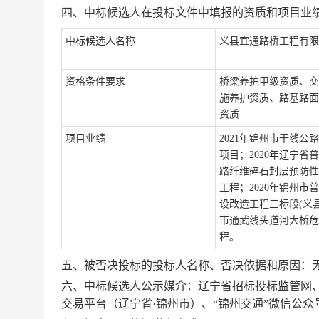
四、中标候选人在投标文件中填报的资质和项目业
中标候选人名称
义县宜通路桥工程有限
资格条件要求
桥梁养护甲级资质、
交
施养护资质
、
路基路面
资质
项目业绩
2021年锦州市干线公
项目；2020年辽宁省
路纤维碎石封层预防性
工程；2020年锦州市
设改造工程三标段(义
市通武线头道河大桥危
程。
五、
被否决投标的投标人名称、否决依据和原因：
六、
中标候选人公示媒介：辽宁省招标投标监管网
交易平台（辽宁省·
锦州市）、“锦州交通”微信公众