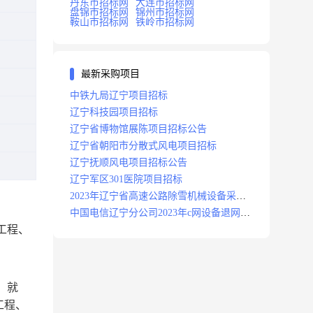
丹东市招标网
大连市招标网
盘锦市招标网
锦州市招标网
鞍山市招标网
铁岭市招标网
最新采购项目
中铁九局辽宁项目招标
辽宁科技园项目招标
辽宁省博物馆展陈项目招标公告
辽宁省朝阳市分散式风电项目招标
辽宁抚顺风电项目招标公告
辽宁军区301医院项目招标
2023年辽宁省高速公路除雪机械设备采购
项目招标招标公告
中国电信辽宁分公司2023年c网设备退网拆
工程、
除施工服务采购项目招标公告
，就
工程、