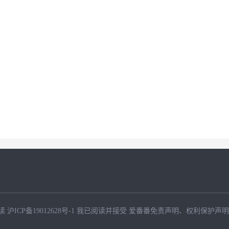
读
沪ICP备19012628号-1
我已阅读并接受
爱番番免责声明
、
权利保护声明