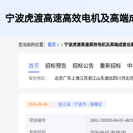
宁波虎渡高速高效电机及高端成套
您当前的位置：
首页
宁波虎渡高速高效电机及高端成套设备的研发与
首页
招标预告
招标公告
重新招标
中
省份地区：
北京
广东
上海
江苏
浙江
山东
湖北
四川
河北
2026-08-06
浙江省
|
宁波市
|
海曙区
项目编号
2602-330203-04-01-482
发布时间
2026-04-01 00:00:00