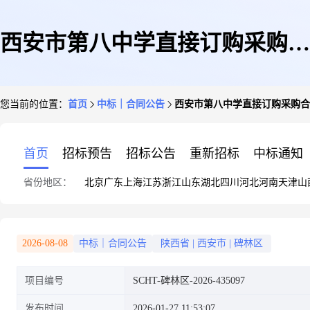
西安市第八中学直接订购采购合
您当前的位置：
首页
中标｜合同公告
西安市第八中学直接订购采购合
同
首页
招标预告
招标公告
重新招标
中标通知
省份地区：
北京
广东
上海
江苏
浙江
山东
湖北
四川
河北
河南
天津
山
2026-08-08
中标｜合同公告
陕西省
|
西安市
|
碑林区
项目编号
SCHT-碑林区-2026-435097
发布时间
2026-01-27 11:53:07