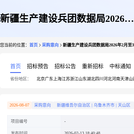
新疆生产建设兵团数据局2026年
您当前的位置：
首页
采购意向
新疆生产建设兵团数据局2026年2月至
2月至3月政府采购意向
首页
招标预告
招标公告
重新招标
中标通知
省份地区：
北京
广东
上海
江苏
浙江
山东
湖北
四川
河北
河南
天津
山
2026-08-07
采购意向
新疆维吾尔自治区
|
乌鲁木齐市
|
天山区
项目编号
发布时间
2026-02-13 18:40:48