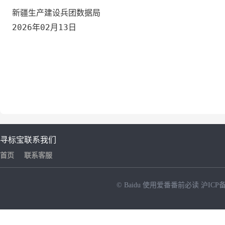
新疆生产建设兵团数据局
2026年02月13日
寻标宝
联系我们
首页
联系客服
© Baidu
使用爱番番前必读
沪ICP备
NEW
HOT