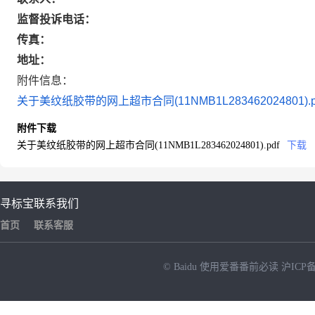
监督投诉电话：
传真：
地址：
附件信息：
关于美纹纸胶带的网上超市合同(11NMB1L283462024801).p
附件下载
关于美纹纸胶带的网上超市合同(11NMB1L283462024801).pdf
下载
寻标宝
联系我们
首页
联系客服
© Baidu
使用爱番番前必读
沪ICP备
NEW
HOT