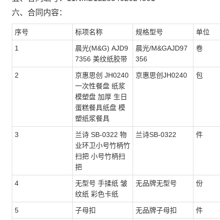
六、合同内容：
序号
标项名称
规格型号
单位
1
晨光(M&G) AJD9
晨光/M&GAJD97
卷
7356 美纹纸胶带
356
2
京惠思创 JH0240
京惠思创JH0240
包
一次性餐盘 纸浆
模塑盘 加厚 生日
蛋糕餐具纸盘 模
塑纸浆餐具
3
兰诗 SB-0322 物
兰诗SB-0322
件
业环卫小号竹柄竹
扫把 小号竹柄扫
把
4
无型号 手揉纸 皱
无品牌无型号
份
纹纸 彩色卡纸
5
子母扣
无品牌子母扣
件