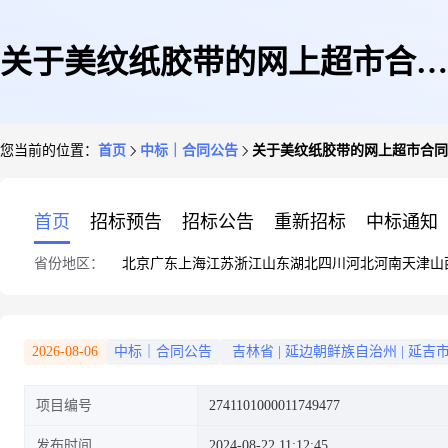
关于美纹纸胶带的网上超市合同
您当前的位置：
首页
中标｜合同公告
关于美纹纸胶带的网上超市合同
公告
首页
招标预告
招标公告
重新招标
中标通知
省份地区：
北京
广东
上海
江苏
浙江
山东
湖北
四川
河北
河南
天津
山
2026-08-06
中标｜合同公告
吉林省
|
延边朝鲜族自治州
|
延吉
项目编号
2741101000011749477
发布时间
2024-08-22 11:12:45