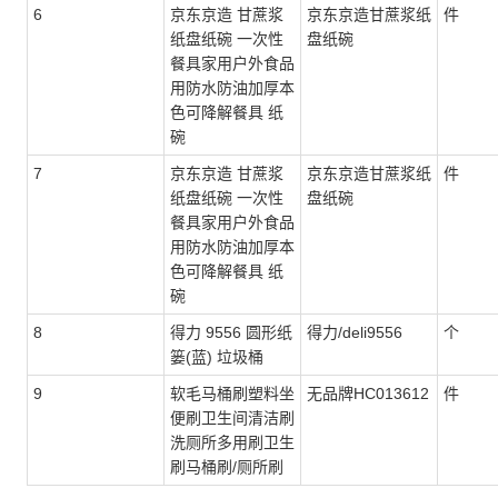
6
京东京造 甘蔗浆
京东京造甘蔗浆纸
件
纸盘纸碗 一次性
盘纸碗
餐具家用户外食品
用防水防油加厚本
色可降解餐具 纸
碗
7
京东京造 甘蔗浆
京东京造甘蔗浆纸
件
纸盘纸碗 一次性
盘纸碗
餐具家用户外食品
用防水防油加厚本
色可降解餐具 纸
碗
8
得力 9556 圆形纸
得力/deli9556
个
篓(蓝) 垃圾桶
9
软毛马桶刷塑料坐
无品牌HC013612
件
便刷卫生间清洁刷
洗厕所多用刷卫生
刷马桶刷/厕所刷