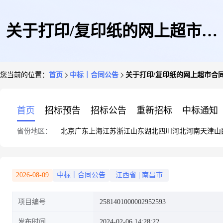
关于打印/复印纸的网上超市合
您当前的位置：
首页
中标｜合同公告
关于打印/复印纸的网上超市合
同公告
首页
招标预告
招标公告
重新招标
中标通知
省份地区：
北京
广东
上海
江苏
浙江
山东
湖北
四川
河北
河南
天津
山
2026-08-09
中标｜合同公告
江西省
|
南昌市
项目编号
2581401000002952593
发布时间
2024-02-06 14:28:22