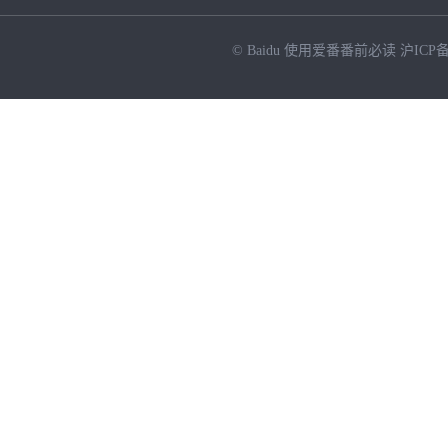
© Baidu
使用爱番番前必读
沪ICP备
NEW
HOT
暂时没有搜索结果…