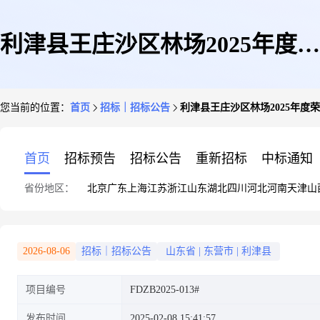
利津县王庄沙区林场2025年度荣
您当前的位置：
首页
招标｜招标公告
利津县王庄沙区林场2025年
乌高速公路与县城连接线路域绿
首页
招标预告
招标公告
重新招标
中标通知
省份地区：
北京
广东
上海
江苏
浙江
山东
湖北
四川
河北
河南
天津
山
化管护工程竞争性磋商公告
2026-08-06
招标｜招标公告
山东省
|
东营市
|
利津县
项目编号
FDZB2025-013#
发布时间
2025-02-08 15:41:57