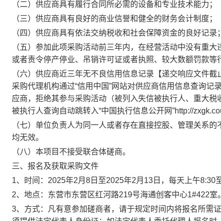
（二）
供应商具有履行合同所必需的设备和专业技术能力；
（三）供应商具有良好的商业信誉和健全的财务会计制度；
（
四）
供应商具有依法交纳税收和社会保障资金的良好记录
（
五
）
参加此项采购活动前三年内，在经营活动中没有重大
或者责令停产停业、吊销许可证或者执照、较大数额罚款等
（
六
）
供应商近三年无不良信用信息记录【递交响应文件截
采购代理机构通过“信用中国”网站对供应商信用信息查询记
应商，拒绝其参与采购活动（被列入失信被执行人、重大税收
被执行人查询自动跳转入“中国执行信息公开网”http://zxgk.co
（七）单位负责人为同一人或者存在直接控股、管理关系的
均无效。
（八）本项目不接受联合体磋商。
三、
报名及
获取采购文件
1、时间：2025年2月8日至2025年2月13日，每天上午8:30
2、
地点：
东营市东营区红河路219号海通创客中心1#422室
3、
方式：凡有意参加磋商者，请于规定时间内将报名所需