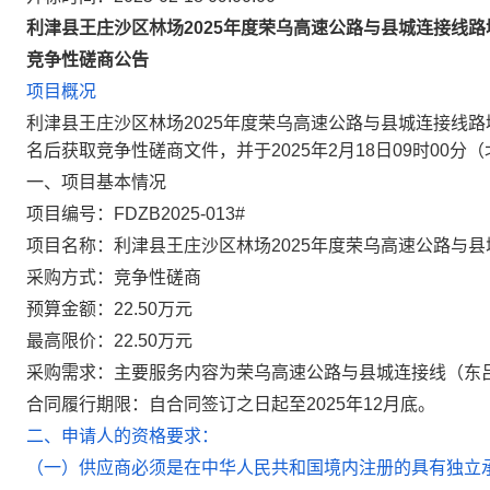
利津县王庄沙区林场2025年度荣乌高速公路与县城连接线
竞争性
磋商
公告
项目概况
利津县王庄沙区林场2025年度荣乌高速公路与县城连接线
名后获取竞争性磋商文件，并于
2
025年2月18日09时00
分
（
一、项目基本情况
项目编号：
FDZB2025-013#
项目名称：
利津县王庄沙区林场2025年度荣乌高速公路与
采购方式：竞争性磋商
预算金额：
22.50万元
最高限价：
22.50万元
采购需求：
主要服务内容为荣乌高速公路与县城连接线（东
合同履行期
限：自合同签订之日起至2025年12月底
。
二、申请人的资格要求：
（一）供应商必须是在中华人民共和国境内注册的具有独立