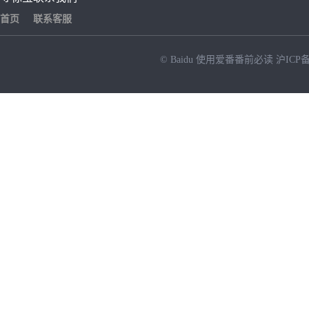
首页
联系客服
© Baidu
使用爱番番前必读
沪ICP备
NEW
HOT
暂时没有搜索结果…