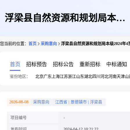
浮梁县自然资源和规划局本级
您当前的位置：
首页
采购意向
浮梁县自然资源和规划局本级2024年4至5
2024年4至5月政府采购意向
首页
招标预告
招标公告
重新招标
中标通知
省份地区：
北京
广东
上海
江苏
浙江
山东
湖北
四川
河北
河南
天津
山
20240412001
2026-08-08
采购意向
江西省
|
景德镇市
|
浮梁县
项目编号
发布时间
2024-04-12 10:21:22