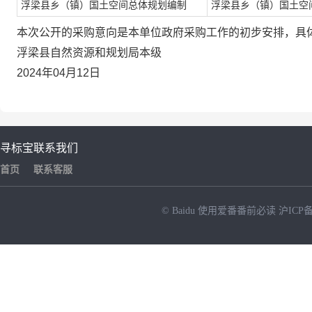
浮梁县乡（镇）国土空间总体规划编制
浮梁县乡（镇）国土空
本次公开的采购意向是本单位政府采购工作的初步安排，具
浮梁县自然资源和规划局本级
2024年04月12日
寻标宝
联系我们
首页
联系客服
© Baidu
使用爱番番前必读
沪ICP备
NEW
HOT