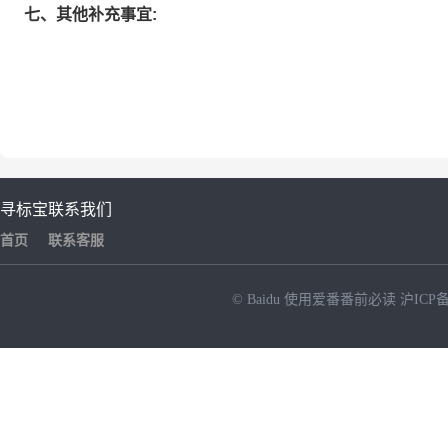
七、其他补充事宜:
寻标宝
联系我们
首页
联系客服
© Baidu
使用爱番番前必读
沪ICP备
NEW
HOT