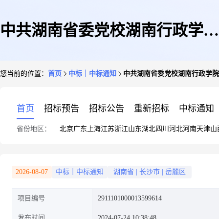
中共湖南省委党校湖南行政学院
您当前的位置：
首页
中标｜中标通知
中共湖南省委党校湖南行政学院
关于其他商务服务的网上超市采
首页
招标预告
招标公告
重新招标
中标通知
省份地区：
北京
广东
上海
江苏
浙江
山东
湖北
四川
河北
河南
天津
山
购项目成交公告
2026-08-07
中标｜中标通知
湖南省
|
长沙市
|
岳麓区
项目编号
2911101000013599614
发布时间
2024-07-24 10:38:48