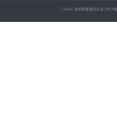
© Baidu
使用爱番番前必读
沪ICP备
NEW
HOT
暂时没有搜索结果…