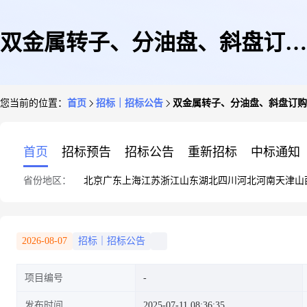
双金属转子、分油盘、斜盘订购
您当前的位置：
首页
招标｜招标公告
双金属转子、分油盘、斜盘订购
服务询价公告
首页
招标预告
招标公告
重新招标
中标通知
省份地区：
北京
广东
上海
江苏
浙江
山东
湖北
四川
河北
河南
天津
山
2026-08-07
招标｜招标公告
项目编号
发布时间
2025-07-11 08:36:35