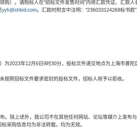
领购）。请购标人在“招标文件发售时间”内将汇款凭证、汇款人
至
yyh@shbid.com
。汇款时附言中注明：“236033124269标书款
为2023年12月6日9时30分，投标文件递交地点为上海市普陀
者未按照招标文件要求密封的投标文件，招标人将予以拒收。
发布。除上述外，我公司不在其他任何网站、论坛等媒介上发布
招标采购信息均为非法转载，均为无效。