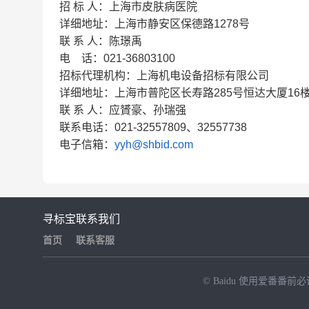
招 标 人：上海市皮肤病医院
详细地址：上海市静安区保德路1278号
联 系 人：陈璟禹
电 话：021-36803100
招标代理机构：上海机电设备招标有限公司
详细地址：上海市普陀区长寿路285号恒达大厦16
联 系 人：应贇豪、孙瑞强
联系电话：021-32557809、32557738
电子信箱：
yyh@shbid.com
寻标宝
联系我们
首页
联系客服
© Baidu
使用爱番番前必