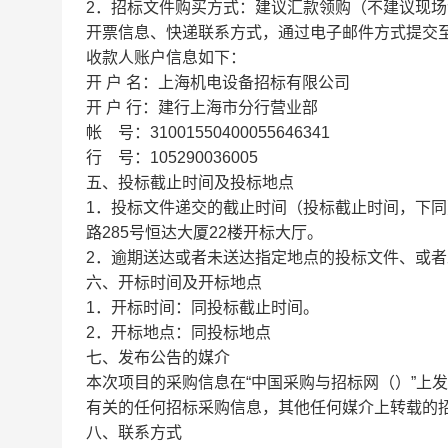
2．招标文件购买方式：建议汇款领购（不建议现场
开票信息、快递联系方式，通过电子邮件方式提交
收款人账户信息如下：
开 户 名：上海机电设备招标有限公司
开 户 行：建行上海市分行营业部
帐 号：31001550400055646341
行 号：105290036005
五、投标截止时间及投标地点
1．投标文件递交的截止时间（投标截止时间，下同）
路285号恒达大厦22楼开标大厅。
2．逾期送达或者未送达指定地点的投标文件、或
六、开标时间及开标地点
1．开标时间：同投标截止时间。
2．开标地点：同投标地点
七、发布公告的媒介
本次项目的采购信息在“中国采购与招标网（）”上
有关的任何招标采购信息，其他任何媒介上转载的
八、联系方式