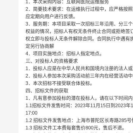
1．本次采购内容：互联网医院运维服务
2．简要技术要求：在运维执行过程中，应严格按
应定期向用户进行反馈。
3．服务期：本项目采取一次招标三年沿用、分三
权益的情况，招标人有权无条件终止合同或拒绝签
权立即与投标人无条件解除合同。合同执行中遇有
定另行协商解
4．项目实施地点：招标人指定地点。
三、对投标人的资格要求
1．投标人应是在中华人民共和国境内注册的法人
2．投标人参加本次采购活动前三年内在经营活动
3．本次招标不接受联合体投标。
四、招标文件的获取
1．凡有意参加投标的潜在投标人，请在以下时间
1.1招标文件发售时间：2023年11月15日到2023年
17:00
1.2 招标文件发售地点：上海市普陀区长寿路285号恒
1.3 招标文件工本费每套售价800元，售后不退。