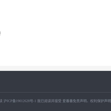
楼
读
沪ICP备19012628号-1
我已阅读并接受
爱番番免责声明
、
权利保护声明