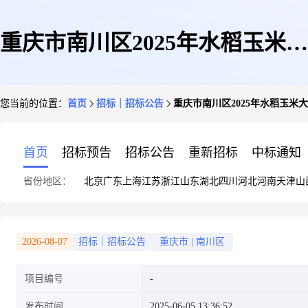
重庆市南川区2025年水稻玉米大
您当前的位置：
首页
招标｜招标公告
重庆市南川区2025年水稻玉
豆油菜种子销售数量及种植面积
首页
招标预告
招标公告
重新招标
中标通知
省份地区：
北京
广东
上海
江苏
浙江
山东
湖北
四川
河北
河南
天津
山
公示表
2026-08-07
招标｜招标公告
重庆市
|
南川区
项目编号
发布时间
2025-06-05 13:36:52