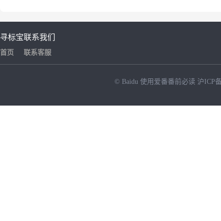
寻标宝
联系我们
首页
联系客服
© Baidu
使用爱番番前必读
沪ICP备
NEW
HOT
暂时没有搜索结果…