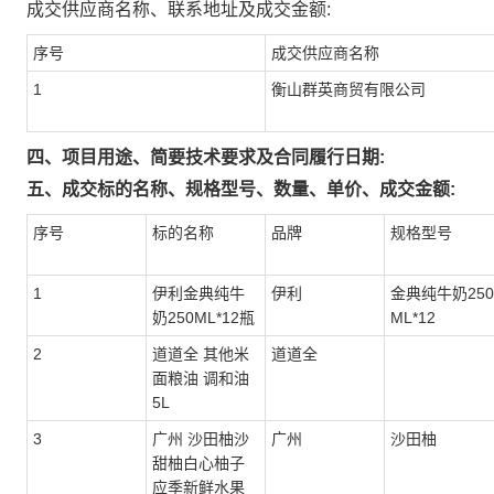
成交供应商名称、联系地址及成交金额:
序号
成交供应商名称
1
衡山群英商贸有限公司
四、项目用途、简要技术要求及合同履行日期:
五、成交标的名称、规格型号、数量、单价、成交金额:
序号
标的名称
品牌
规格型号
1
伊利金典纯牛
伊利
金典纯牛奶250
奶250ML*12瓶
ML*12
2
道道全 其他米
道道全
面粮油 调和油
5L
3
广州 沙田柚沙
广州
沙田柚
甜柚白心柚子
应季新鲜水果