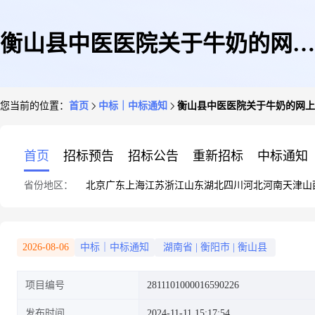
衡山县中医医院关于牛奶的网上
您当前的位置：
首页
中标｜中标通知
衡山县中医医院关于牛奶的网上
超市采购项目成交公告
首页
招标预告
招标公告
重新招标
中标通知
省份地区：
北京
广东
上海
江苏
浙江
山东
湖北
四川
河北
河南
天津
山
2026-08-06
中标｜中标通知
湖南省
|
衡阳市
|
衡山县
项目编号
2811101000016590226
发布时间
2024-11-11 15:17:54