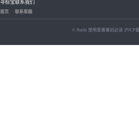
寻标宝
联系我们
首页
联系客服
© Baidu
使用爱番番前必读
沪ICP备
NEW
HOT
暂时没有搜索结果…