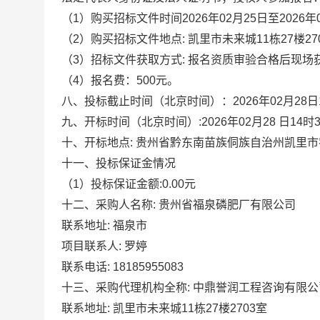
（
1
）购买招标文件时间
2026
年
02
月
25
日至
2026
年
（
2
）购买招标文件地点
:
凯里市未来城
11
栋
27
楼
27
（
3
）招标文件获取方式
:
报名
资质审验合格后现场
（
4）报名费：500元。
八
、投标截止时间（北京时间）
：
2026
年
02
月
28
日
九
、开标时间（北京时间）
:
2026
年
02
月
28
日
14
时
十、开标地点
:
贵州省黔东南苗族侗族自治州凯里市
十
一
、投标保证金情况
（
1）投标保证金额:
0.00元
十
二
、采购人名称
:
贵州省福泉磷肥厂有限公司
联系地址
:
福泉市
项目联系人
:
罗婷
联系电话
:
18185955083
十
三
、采购代理机构全称
:
中鼎誉润工程咨询有限公
联系地址
:
凯里市未来城
11
栋
27
楼
2703
室