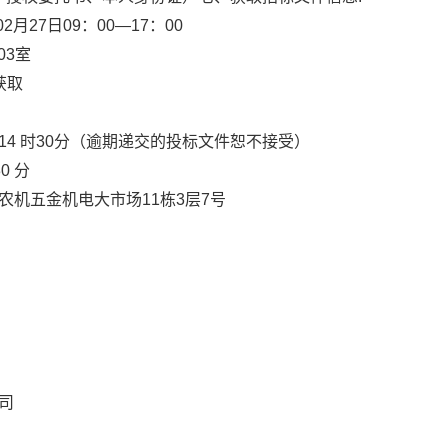
02
月
27
日
09
：00
—
17
：
00
0
3
室
获取
14
时
30
分（逾期递交的投标文件恕不接受）
30
分
农机五金机电大市场
11栋3层7号
司