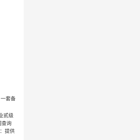
）一套备
业贰级
网查询
：提供