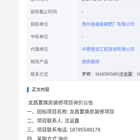
投标截止时间
招标单位
贵州省福泉磷肥厂有限公司
中标单位
代理单位
中鼎誉润工程咨询有限公司
相关产品
换房装修
联系方式
罗婷：18185955083
沈运露：187
正文内容
龙昌置换房装修项目
询价公告
一、招标项目名称
:
龙昌置换房装修项目
二
、项目联系人
:
沈运露
三
、项目联系电话
:
18785549179
四
、采购方式
:
询价