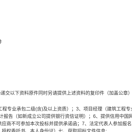
件
场
递交以下资料原件同时另请提供上述资料的复印件（加盖公章
工程专业承包二级(含)及以上资质）；3、项目经理（建筑工程专
度审计报告（如新成立公司提供银行资信证明）；6、提供信用中国
供应商不可参加本次投标并提供承诺函；7、法定代表人参加报名
：授权委托书、本人身份证）
七
、获取招标文件信息
: