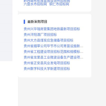
黔西南布依族苗族自治州招标网
六盘水市招标网
铜仁市招标网
最新采购项目
贵州兴华瑞商管集团地铁最新项目招标
贵州泙阳酒厂项目招标
贵州大方县煤炭应急储备项目招标
贵州省烟草公司毕节市公司育苗设施新建
及修复项目招标公告
贵州省工程建设项目招标范围和规模标准
规定
贵州省龙里县工业微波设备生产建设项目
招标
贵州省正安县风业发电项目招标
贵州数字科技大学新建项目招标