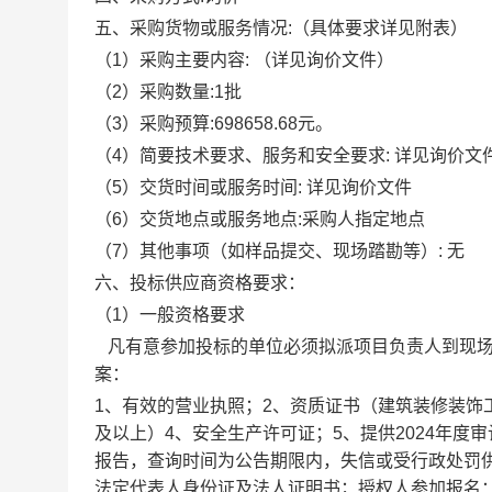
五
、采购货物或服务情况
:
（具体要求详见附表）
（
1
）采购主要内容
:
（详见询价文件）
（
2
）采购数量
:
1
批
（
3
）采购预算
:
698658.68
元。
（
4
）简要技术要求、服务和安全要求
:
详见询价文
（
5
）交货时间或服务时间
:
详见询价文件
（
6
）交货地点或服务地点
:
采购人指定地点
（
7
）其他事项（如样品提交、现场踏勘等）
:
无
六
、投标供应商资格要求：
（
1
）一般资格要求
凡有意参加投标的单位必须拟派项目
负责人
到现
案：
1、有效的营业执照；2、资质证书（建筑装修装饰
及以上）4、安全生产许可证；5、提供2024年
报告，查询时间为公告期限内，失信或受行政处罚
法定代表人身份证及法人证明书；授权人参加报名