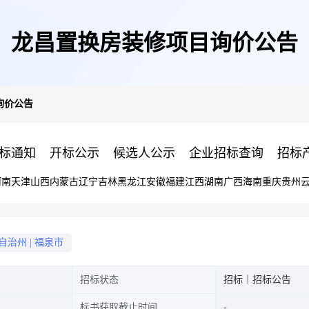
龙昌置换房装修项目询价公告
询价公告
标通知
开标公示
候选人公示
企业招标查询
招标
河南
天津
山西
内蒙古
辽宁
吉林
黑龙江
安徽
福建
江西
湖南
广西
海南
重庆
贵州
自治州
|
福泉市
招标状态
招标｜招标公告
标书获取截止时间