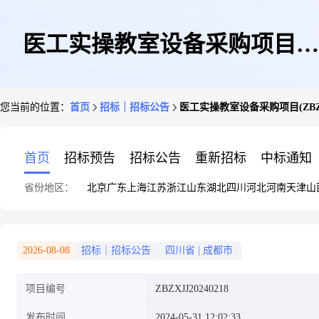
医工实操教室设备采购项目
您当前的位置：
首页
招标｜招标公告
医工实操教室设备采购项目(ZBZXJ
(ZBZXJJ20240218)采购公告
首页
招标预告
招标公告
重新招标
中标通知
省份地区：
北京
广东
上海
江苏
浙江
山东
湖北
四川
河北
河南
天津
山
2026-08-08
招标｜招标公告
四川省
|
成都市
项目编号
ZBZXJJ20240218
发布时间
2024-05-31 12:02:33