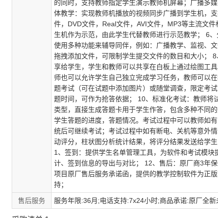
的同时，支持教师指定学生演示教师机屏幕；广播多媒
体教学：实现教师机播放的视频同步广播到学生机，支持几乎
件，DVD文件，Real文件，AVI文件，MP3等主流文
生机作为示范，由此学生代替教师进行示范教学； 6
使用多种功能来辅导同伴，例如：广播教学、监视、文
拖拽添加文件，可限制学生提交文件的数目和大小； 
享给学生，学生和教师可以共享在白板上通过绘图工具
师也可以允许学生自己独立完成学习任务，教师可以在
题考试（可在试题中添加图片）或随堂调查，限定考试
题时间，可作为抢答依据； 10、标准化考试：教师将试卷分
类型，直接生成答题卡用于学生作答，包含多种不同的
学生答题的进度，答题情况。考试过程中可以教师如有
统后可继续考试；考试过程中如有断电、关机等意外情
动评分，柱状图分析统计结果，将评分结果发送给学生，考试
1、签到：提供学生名单管理工具，为软件和考试模块
计、签到信息的导出与对比； 12、售后：原厂商3年
项目原厂售后服务承诺函，提供的教学控制软件为正版
持；
售后服务
服务年限:36月;电话支持:7x24小时;商品承诺:原厂全