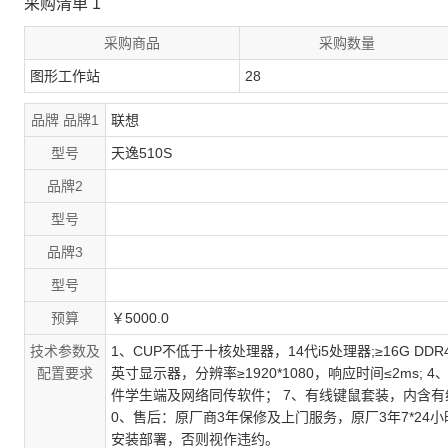
采购清单
1
采购商品
采购数量
图形工作站
28
品牌
品牌1
联想
型号
天逸510S
品牌2
型号
品牌3
型号
预算
￥5000.0
技术参数及
1、CUP不低于十核处理器，14代i5处理器;≥16G DDR4 
配置要求
英寸显示器，分辨率≥1920*1080，响应时间≤2ms
件学生端及网络同传软件； 7、有线键鼠套装，内含有线
0、售后：原厂商3年保修及上门服务，原厂3年7*24
安装部署，否则视作违约。