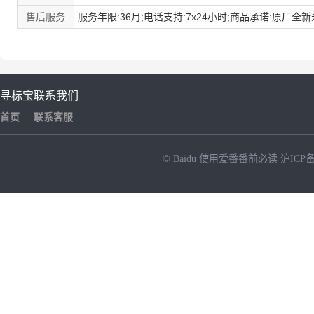
售后服务
服务年限:36月;电话支持:7x24小时;商品承诺:原厂全
寻标宝
联系我们
首页
联系客服
© Baidu
使用爱番番前必读
沪ICP备
NEW
HOT