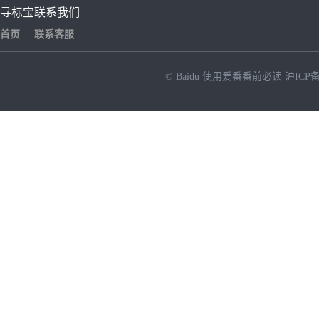
寻标宝
联系我们
首页
联系客服
© Baidu
使用爱番番前必读
沪ICP备
NEW
HOT
暂时没有搜索结果…