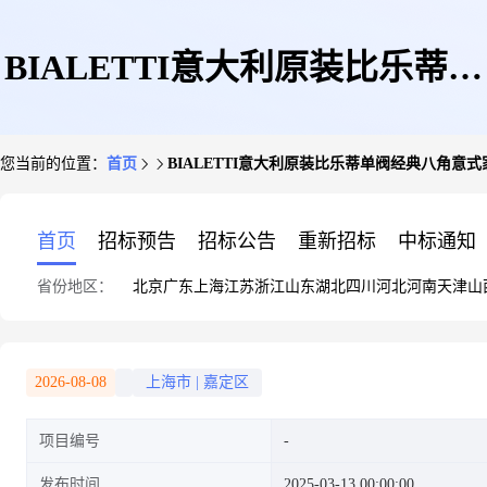
BIALETTI意大利原装比乐蒂单
您当前的位置：
首页
BIALETTI意大利原装比乐蒂单阀经典八角意
阀经典八角意式家用煮咖啡壶
首页
招标预告
招标公告
重新招标
中标通知
省份地区：
北京
广东
上海
江苏
浙江
山东
湖北
四川
河北
河南
天津
山
2026-08-08
上海市
|
嘉定区
项目编号
发布时间
2025-03-13 00:00:00