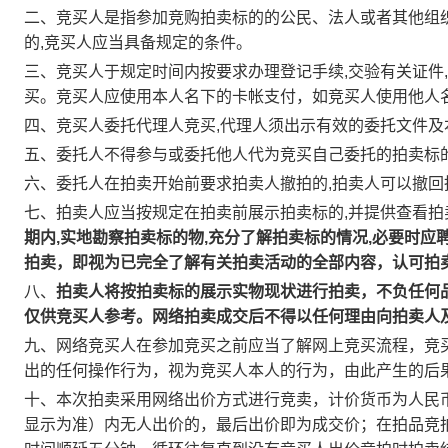
二、竞买人是指参加竞购拍卖标的的公民、法人或者其他组
的,竞买人应当具备规定的条件。
三、竞买人于规定时间内按要求办理登记手续,交验有关证件,
买。竞买人应使用本人名下的卡帐支付，如竞买人使用他人
四、竞买人委托代理人竞买,代理人须出示有效的委托文件
五、委托人不得参与或委托他人代为竞买自己委托的拍卖标
六、委托人在拍卖开始前要求拍卖人撤拍的,拍卖人可以撤回
七、拍卖人应当按规定在拍卖前展示拍卖标的,并提供查看拍
期内,实地勘察拍卖标的物,充分了解拍卖标的情况,必要时应
拍卖，即视为已完全了解有关拍卖活动的全部内容，认可拍
八、
拍卖人将按拍卖标的展示实物现状进行拍卖，不负任何
仅供竞买人参考。网络拍卖成交后不得以任何理由向拍卖人
九、网络竞买人在参加竞买之前应当了解网上竞买流程，竞
出的任何操作行为，视为竞买人本人的行为，由此产生的后
十、本次拍卖采用网络出价方式进行竞卖，计价货币为人民
显示为准）内无人出价的，最后出价即为成交价；在拍品竞