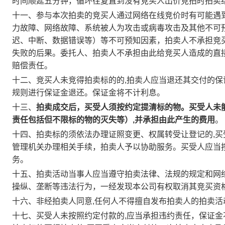
时间顺延五分钟，循环往复直到没有竞买人出价竞拍时拍卖
十一、参与本次拍卖的竞买人通过网络在线竞价时有可能遇
力故障、网络故障、系统被人为攻击或病毒攻击及其他不可
迟、中断、数据错误等）等不可预知因素，拍卖人不承担竞
失败的后果。委托人、拍卖人不承担由此给竞买人造成的直
赔偿责任。
十二、竞买人未竞得拍卖标的的,拍卖人应当退还其交付的
规则进行保证金退还。保证金将不计利息。
十三、
拍卖成交后，买受人须按约定提清标的物。买受人未
责任包括但不限标的物的灭失等）,并承担由此产生的费用
。
十四、拍卖标的须依法办理证照变更、权属转受让登记的,买
管理机关办理相关手续，拍卖人予以协助服务。买受人应当
务。
十五、拍卖活动当事人应当遵守拍卖法律、法规的规定和网络
操纵、垄断等违法行为，一经发现本公司有权取消其竞买资
十六、非经拍卖人同意,任何人不得擅自发布拍卖人的拍卖活
十七、买受人未按照约定付款的,应当承担违约责任，保证金