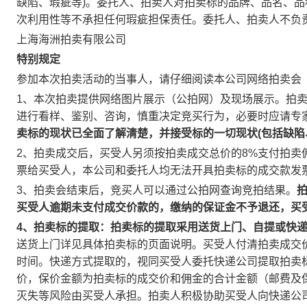
缺陷、瑕疵等)。委托人、拍卖人对拍卖标的品牌、品名、
次利用性等不承担任何瑕疵担保责任。委托人、拍卖人不负
上海海洲拍卖有限公司
特别规定
参加本次拍卖活动的当事人，请仔细阅读本公司网络拍卖会
1、本次拍卖提供网络图片展示（公拍网）及现场展示。拍
进行看样、鉴别、咨询，慎重决定竞买行为，必要时应请专
卖标的现状已全面了解清楚，并接受标的一切现状(包括缺陷
2、拍卖成交后，买受人另须按拍卖成交总价的8%支付拍卖
票给买受人，本公司和委托人均无法开具拍卖标的成交款发
3、拍卖会结束后，竞买人可以通过公拍网查询竞拍结果。
买受人逾期未支付成交价款的，缴纳的保证金不予退还，买
4、拍卖标的提取：拍卖标的提取采用送货上门、自提或快
送货上门详见具体拍卖标的页面说明。买受人付清拍卖成交
时间。快递方式提取的，视同买受人委托快递公司提取拍卖
价，保价金额为拍卖标的成交价和佣金的合计金额（邮费及
灭失等风险由买受人承担。拍卖人积极协助买受人向快递公