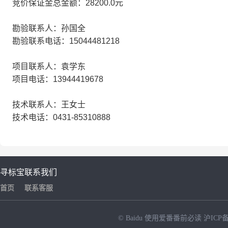
竞价保证金总金额：28200.0元
勘验联系人：孙国全
勘验联系电话：15044481218
项目联系人：袁学东
项目电话：13944419678
技术联系人：王女士
技术电话：0431-85310888
寻标宝
联系我们
首页
联系客服
© Baidu
使用爱番番前必读
沪ICP备