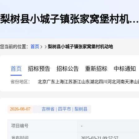
梨树县小城子镇张家窝堡村机动
您当前的位置：
首页
梨树县小城子镇张家窝堡村机动地
地
首页
招标预告
招标公告
重新招标
中标通知
省份地区：
北京
广东
上海
江苏
浙江
山东
湖北
四川
河北
河南
天津
山
2026-08-07
吉林省
|
四平市
|
梨树县
项目编号
发布时间
2025-03-21 09:57:57