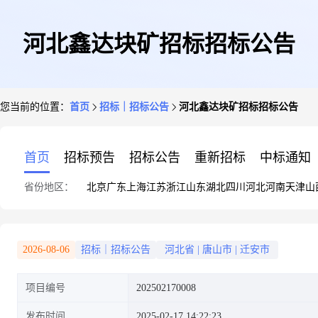
河北鑫达块矿招标招标公告
您当前的位置：
首页
招标｜招标公告
河北鑫达块矿招标招标公告
首页
招标预告
招标公告
重新招标
中标通知
省份地区：
北京
广东
上海
江苏
浙江
山东
湖北
四川
河北
河南
天津
山
2026-08-06
招标｜招标公告
河北省
|
唐山市
|
迁安市
项目编号
202502170008
发布时间
2025-02-17 14:22:23