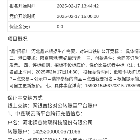
报名开始时间
2025-02-17 13:44:42
竞价开始时间
2025-02-17 15:00:00
保证金(元)
0.0
项目概况
“鑫”招标！ 河北鑫达根据生产需要，对进口铁矿公开竞标 ： 具体
二、港口要求：限京唐港/曹妃甸汽运。 三、付款条件：合同签订
发票。 四、评标细则：招标不设标底价，性价比最优者中标（注：
名截止时间：2025年2月17日14:30； 投标竞价时间：低粉率块矿15
P→点交易→公示中→选择参标的商品→点击我要报名→根据提示输
可自主更新报价。 七、具体事宜详询：15903154567/0315-788599
保证金交纳方式
线上交纳：网银直接对公转账至平台账户
1、中鑫联云商平台跨行充值信息：
户名：河北钢谷物联科技股份有限公司
转账账户：14252000000671066