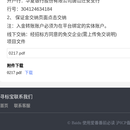
开户行：华夏银行股份有限公司唐山迁安支行
行号：304124634184
2、 保证金交纳页面点击交纳
注：入金转账账户必须为在平台绑定的实体账户。
线下交纳：经招标方同意的免交企业(需上传免交说明)
项目文件
0217.pdf
附件下载
0217.pdf
下载
寻标宝
联系我们
首页
联系客服
© Baidu
使用爱番番前必读
沪ICP备