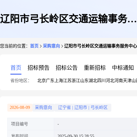
辽阳市弓长岭区交通运输事务服
您当前的位置：
首页
采购意向
辽阳市弓长岭区交通运输事务服务中心2
务中心2025年政府采购意向
首页
招标预告
招标公告
重新招标
中标通知
省份地区：
北京
广东
上海
江苏
浙江
山东
湖北
四川
河北
河南
天津
山
2026-08-09
采购意向
辽宁省
|
辽阳市
|
弓长岭区
项目编号
发布时间
2025-09-30 15:28:55