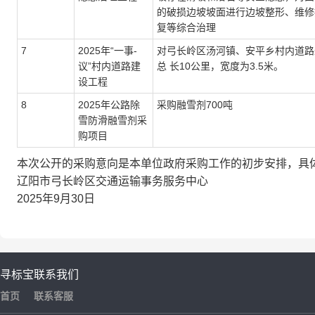
的破损边坡坡面进行边坡整形、维修
复等综合治理
7
2025年“一事-
对弓长岭区汤河镇、安平乡村内道路
议”村内道路建
总 长10公里，宽度为3.5米。
设工程
8
2025年公路除
采购融雪剂700吨
雪防滑融雪剂采
购项目
本次公开的采购意向是本单位政府采购工作的初步安排，具
辽阳市弓长岭区交通运输事务服务中心
2025年9月30日
寻标宝
联系我们
首页
联系客服