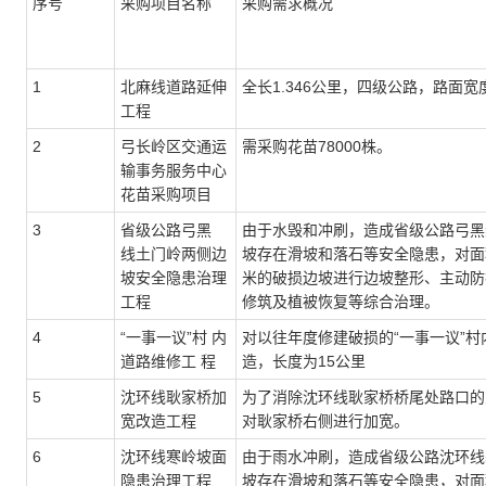
序号
采购项目名称
采购需求概况
1
北麻线道路延伸
全长1.346公里，四级公路，路面宽
工程
2
弓长岭区交通运
需采购花苗78000株。
输事务服务中心
花苗采购项目
3
省级公路弓黑
由于水毁和冲刷，造成省级公路弓黑
线土门岭两侧边
坡存在滑坡和落石等安全隐患，对面积
坡安全隐患治理
米的破损边坡进行边坡整形、主动防
工程
修筑及植被恢复等综合治理。
4
“一事一议”村 内
对以往年度修建破损的“一事一议”
道路维修工 程
造，长度为15公里
5
沈环线耿家桥加
为了消除沈环线耿家桥桥尾处路口的
宽改造工程
对耿家桥右侧进行加宽。
6
沈环线寒岭坡面
由于雨水冲刷，造成省级公路沈环线
隐患治理工程
坡存在滑坡和落石等安全隐患，对面积