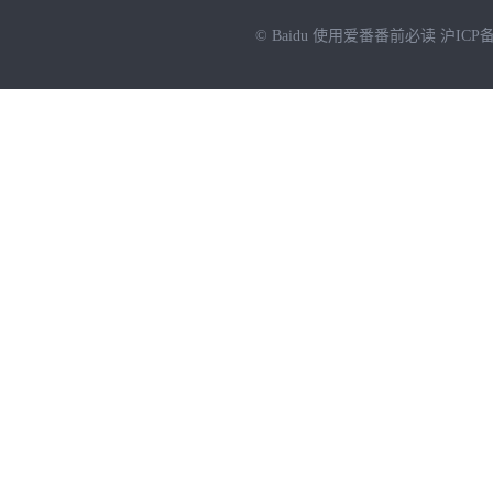
© Baidu
使用爱番番前必读
沪ICP备
NEW
HOT
暂时没有搜索结果…