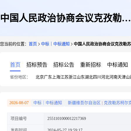
中国人民政治协商会议克孜勒苏
您当前的位置：
首页
中标｜中标通知
中国人民政治协商会议克孜勒苏
柯尔克孜自治州委员会关于表
首页
招标预告
招标公告
重新招标
中标通知
省份地区：
北京
广东
上海
江苏
浙江
山东
湖北
四川
河北
河南
天津
山
格、文头及其他类印刷服务的服
2026-08-07
中标｜中标通知
新疆维吾尔自治区
|
克孜勒苏柯尔
项目编号
2551101000012217369
务市场采购项目成交公告
发布时间
2024-05-27 19:59:17