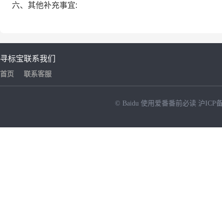
六、其他补充事宜:
寻标宝
联系我们
首页
联系客服
© Baidu
使用爱番番前必读
沪ICP备
NEW
HOT