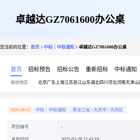
卓越达GZ7061600办公桌
您当前的位置：
首页
中标｜中标通知
卓越达GZ7061600办公桌
首页
招标预告
招标公告
重新招标
中标通知
省份地区：
北京
广东
上海
江苏
浙江
山东
湖北
四川
河北
河南
天津
山
2026-08-07
中标｜中标通知
黑龙江省
|
大庆市
|
大同区
项目编号
发布时间
2025-03-28 12:43:19