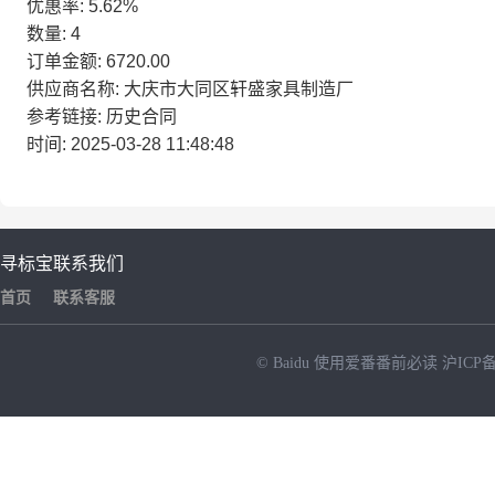
优惠率: 5.62%
数量: 4
订单金额: 6720.00
供应商名称: 大庆市大同区轩盛家具制造厂
参考链接: 历史合同
时间: 2025-03-28 11:48:48
寻标宝
联系我们
首页
联系客服
© Baidu
使用爱番番前必读
沪ICP备
NEW
HOT