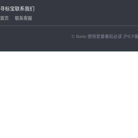
寻标宝
联系我们
首页
联系客服
© Baidu
使用爱番番前必读
沪ICP备
NEW
HOT
暂时没有搜索结果…