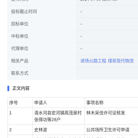
投标截止时间
招标单位
中标单位
代理单位
相关产品
进场公路工程
煤炭现代物流
联系方式
正文内容
序号
申请人
事项名称
1
清水河县宏河镇高茂泉村
林木采伐许可证核发
张得功等
28
户
2
史林波
公共场所卫生许可申请