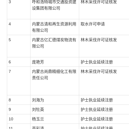
3
呼和浩特城市交通投资建
林木采伐许可证核发
设集团有限公司
4
内蒙古清和再生资源利用
取水许可申请
有限公司
5
内蒙古亿汇德煤炭物流有
林木采伐许可证核发
限公司
6
庞艳芳
护士执业延续注册
7
内蒙古尚鼎精细化工有限
林木采伐许可证核发
责任公司
8
刘海为
护士执业延续注册
9
刘牡英
护士执业延续注册
10
杨玉兰
护士执业延续注册
11
高彩清
护士执业延续注册