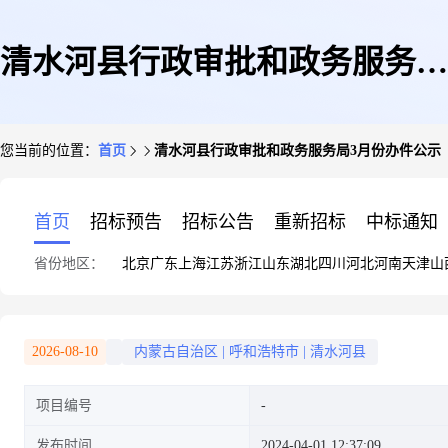
清水河县行政审批和政务服务局
您当前的位置：
首页
清水河县行政审批和政务服务局3月份办件公示
3月份办件公示
首页
招标预告
招标公告
重新招标
中标通知
省份地区：
北京
广东
上海
江苏
浙江
山东
湖北
四川
河北
河南
天津
山
2026-08-10
内蒙古自治区
|
呼和浩特市
|
清水河县
项目编号
发布时间
2024-04-01 12:37:09