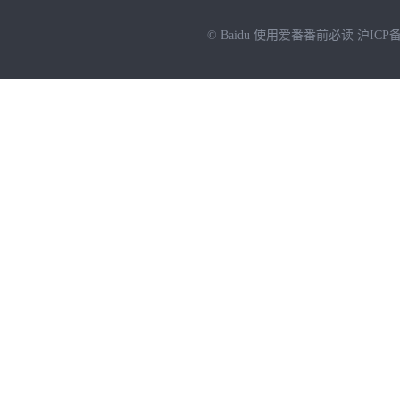
© Baidu
使用爱番番前必读
沪ICP备
NEW
HOT
暂时没有搜索结果…