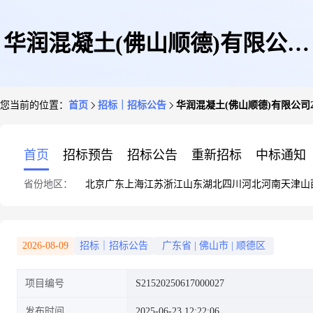
华润混凝土(佛山顺德)有限公司
您当前的位置：
首页
招标｜招标公告
华润混凝土(佛山顺德)有限公司
2025-2027年华润建材科技结构
首页
招标预告
招标公告
重新招标
中标通知
省份地区：
北京
广东
上海
江苏
浙江
山东
湖北
四川
河北
河南
天津
山
建材事业部佛山片区顺德站职工
2026-08-09
招标｜招标公告
广东省
|
佛山市
|
顺德区
项目编号
S21520250617000027
健康体检公开询比项目公告
发布时间
2025-06-23 12:22:06