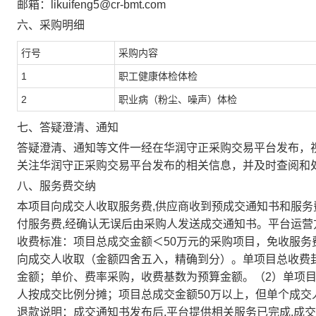
邮箱：likuifeng5@cr-bmt.com
六、采购明细
行号
采购内容
1
职工健康体检体检
2
职业病（粉尘、噪声）体检
七、答疑澄清、通知
答疑澄清、通知等文件一经在
华润守正采购交易平台
发布，
关注
华润守正采购交易平台
发布的相关信息，并及时查阅和
八、服务费交纳
本项目向成交人收取服务费,供应商收到预成交通知书和服务费
付服务费,经确认无误后由采购人发送成交通知书。平台运
收费标准：项目总成交金额＜50万元的采购项目，免收服务费
向成交人收取（金额四舍五入，精确到分）。单项目总收费封顶
金额；单价、费率采购，收费基数为预算金额。（2）单项
人按成交比例分摊；项目总成交金额50万以上，但单个成交
退款说明：成交通知书发布后,平台提供相关服务已完成,成