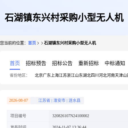
石湖镇东兴村采购小型无人机
您当前的位置：
首页
石湖镇东兴村采购小型无人机
首页
招标预告
招标公告
重新招标
中标通知
省份地区：
北京
广东
上海
江苏
浙江
山东
湖北
四川
河北
河南
天津
山
2026-08-07
江苏省
|
淮安市
|
涟水县
项目编号
320826107N24100002
发布时间
2024-11-07 13:36:44