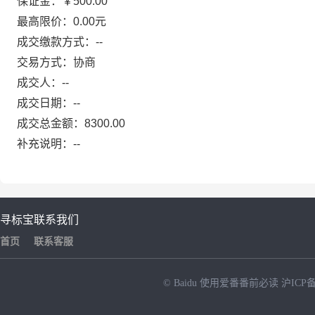
保证金：￥500.00
最高限价：0.00元
成交缴款方式：--
交易方式：协商
成交人：--
成交日期：--
成交总金额：8300.00
补充说明：--
寻标宝
联系我们
首页
联系客服
© Baidu
使用爱番番前必读
沪ICP备