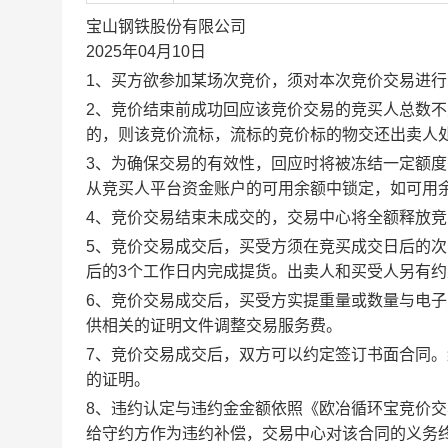
宝山钢铁股份有限公司
2025年04月10日
1、买方欲参加某场次竞价，须对本次竞价交易进
2、竞价结束前成功回应该竞价交易的竞买人总数不
的，则该竞价流标，流标的竞价标的物交还出卖人
3、为确保交易的有效性，回应时将被冻结一定额
从竞买人平台资金账户的可用余额中锁定，如可用
4、竞价交易结束未成交的，交易中心将全额释放
5、竞价交易成交后，买受方须在竞买成交日后的次
后的3个工作日内完成提货。出卖人和买受人另有
6、竞价交易成交后，买受方实提重量或数量与电
供相关的证明文件调整交易服务费。
7、竞价交易成交后，双方可以约定签订书面合同
的证明。
8、违约认定与违约金金额依照《欧冶循环宝竞价
给守约方作为违约补偿，交易中心对该合同的义务