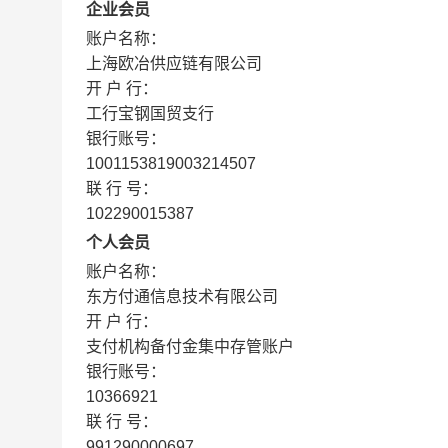
企业会员
账户名称：
上海欧冶供应链有限公司
开 户 行：
工行宝钢国贸支行
银行账号：
1001153819003214507
联 行 号：
102290015387
个人会员
账户名称：
东方付通信息技术有限公司
开 户 行：
支付机构备付金集中存管账户
银行账号：
10366921
联 行 号：
991290000697