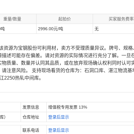
重量/数量
起拍价
买家服务费率
0吨
2996.00元/吨
无
、该资源为宝钢股份可利用材，卖方不受理质量异议。牌号、规格
源描述可能存在偏差。请对资源的实际情况进行充分了解。一旦
实物质量、数量并认同其品质，或在放弃现场确认权利同时认可
，请注意风险。 支持现场看货的仓库为：石洞口库、湛江物流基
江2250热轧中间库。
发票信息
增值税专用发票 13%
内库）
仓库地址
登录后显示
联系电话
登录后显示