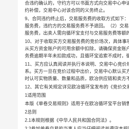
合违约确认的，守约方可以书面方式向交易中心申
约补偿，交易中心对该合同的义务终止。
9、合同违约终止后，交易服务费的收取方式如下
服务费，违约方的交易服务费不予退回。（2）交
服务费，出卖人需向循环宝支付与交易服务费等额
10、对于收取买方交易服务费的竞价场次，具体
从买方资金账户的可用余额中扣除，请确保资金账
务费逾期半年未扣款成功，且循环宝追索不成时，
11、买方应认真阅读并执行本说明、交易中心竞价
系。买方一旦在竞价过程中出价，交易中心默认买
时认可实物质量、数量和品质，欧冶供应链和卖方
12、其它有关规定详见欧冶循环宝发布的《竞价交
1适用范围
本版《单卷交易规则》适用于在欧冶循环宝平台销
2总则
2.1本规则根据《中华人民共和国合同法》。
2.2参加单卷交易的当事人应当仔细阅读并遵守本