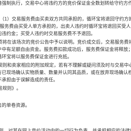
请强制执行，交易中心将违约方的竞价保证金全数划转给守约方
：（1）交易服务费由买卖双方共同承担的，循环宝将退回守约方
易服务费由买受人单方承担的，出卖人违约时循环宝将退回买受人
的违约金；买受人违约时交易服务费不予退回。
事项将在该场次的竞价公告中予以说明。竞价成交后，交易服务费
户中有足额自由资金。服务费扣款成功后，服务费保证金将释放
循环宝将以服务费保证金进行充抵。
规则和卖家相应的附加规定，若有不理解或疑问须及时与交易中
方已现场确认实物质量、数量并认同其品质，或在放弃现场确认
不承担由于误解造成的责任。
易规则》。
售的单卷资源。
规则，对其在网上竞价活动中的一切行为负责，并承担相应的法律