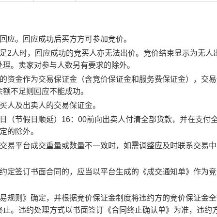
行回应。回应成功后买方方可参加竞价。
足2人时，回应成功的竞买人亦无法出价。竞价结束显示为无人
处理。卖家对参与人数另有要求的除外。
度的资金作为交易保证金（含竞价保证金和服务费保证金），交易
余额不足则回应不能成功。
竞买人及出卖人的交易保证金。
日（节假日顺延）16：00前向出卖人付清全部货款，并在支付
约定的除外。
子交易平台成交重量或数量不一致时，如需调整应及时联系交易中
。约定签订书面合同的，应当以平台生成的《成交通知单》作为竞
交易规则》确定，并根据竞价保证金制度将违约方的竞价保证金全
终止。违约处理方式以书面签订《合同终止确认单》为准，违约