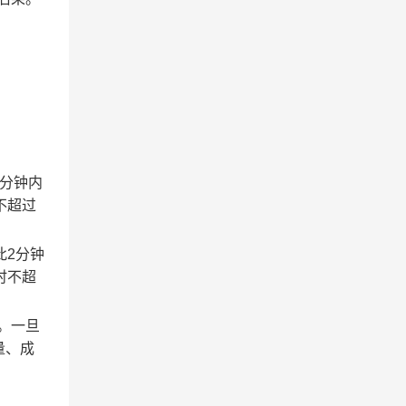
2分钟内
不超过
此2分钟
时不超
。一旦
量、成