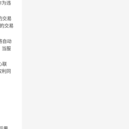
作为违
的交易
的交易
将自动
；当服
心联
权利同
后果。