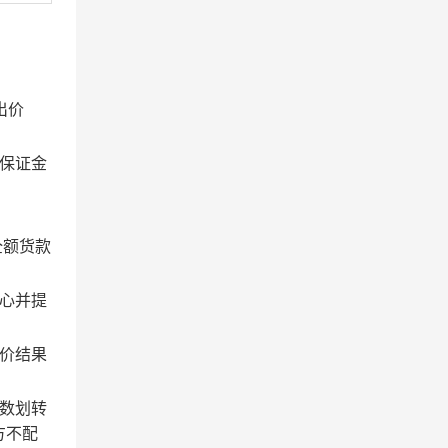
出价
保证金
全额货款
心并提
价结果
数划转
方不配