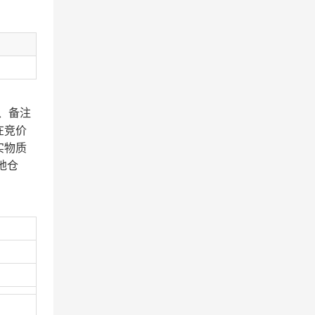
、备注
在竞价
实物质
地仓