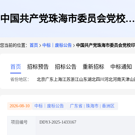
中国共产党珠海市委员会党校印
您当前的位置：
首页
中标｜废标公告
中国共产党珠海市委员会党校印
刷服务定点采购终止公告
首页
招标预告
招标公告
重新招标
中标通知
省份地区：
北京
广东
上海
江苏
浙江
山东
湖北
四川
河北
河南
天津
山
2026-08-10
中标｜废标公告
广东省
|
珠海市
|
香洲区
项目编号
DDYJ-2025-1433167