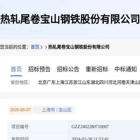
热轧尾卷宝山钢铁股份有限公司
您当前的位置：
首页
热轧尾卷宝山钢铁股份有限公司
首页
招标预告
招标公告
重新招标
中标通知
省份地区：
北京
广东
上海
江苏
浙江
山东
湖北
四川
河北
河南
天津
山
2026-08-07
上海市
|
宝山区
项目编号
GZZ2402280710007
发布时间
2024-02-28 11:53:41