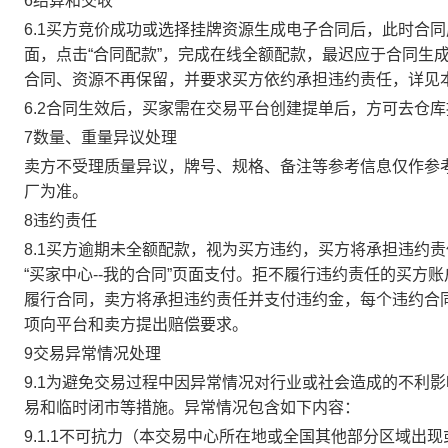
6结算和交收
6.1买方竞价成功或选择挂牌资源生成电子合同后，此时合同
面，点击“合同配款”，完成在线全额配款，最迟应于合同生成当
合同、资源不再保留，并要求买方依约承担违约责任，详见
6.2合同生效后，买家需在交易平台创建提单后，方可去仓
7数量、重量异议处理
卖方不受理质量异议，牌号、规格、备注等参考信息仅作参
厂为准。
8违约责任
8.1买方逾期未全额配款，视为买方违约，买方将承担违约
“买家中心--我的合同”页面支付。拒不履行违约责任的买
履行合同，卖方将承担违约责任并支付违约金，每个违约合同
项向平台和卖方提出赔偿要求。
9交易异常情况处理
9.1为避免交易过程中因异常情况对行业或社会造成的不利
易和临时闭市等措施。异常情况包含如下内容：
9.1.1不可抗力（本交易中心所在地或全国其他部分区域